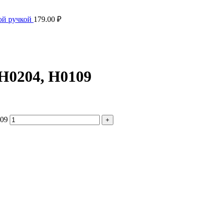
ой ручкой
179.00
₽
H0204, H0109
109