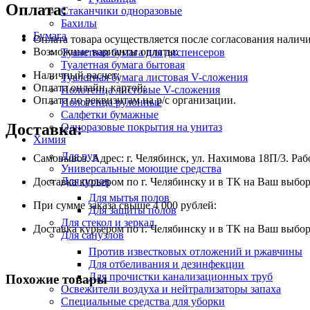
Оплата:
Стаканчики одноразовые
Бахилы
Бумага
Оплата товара осуществляется после согласования наличи
Возможные варианты оплаты:
Туалетная бумага для диспенсеров
Туалетная бумага бытовая
Наличный расчет;
Туалетная бумага листовая V-сложения
Оплата онлайн, картой;
Полотенца листовые V-сложения
Оплата по реквизитам на р/с организации.
Полотенца рулонные
Салфетки бумажные
Доставка:
Одноразовые покрытия на унитаз
Химия
Для рук
Самовывоз. Адрес: г. Челябинск, ул. Нахимова 18П/3. Рабо
Универсальные моющие средства
Для полов
Доставка курьером по г. Челябинску и в ТК на Ваш выбор 
Для мытья полов
При сумме заказа свыше 4 000 рублей:
Для защиты полов
Для стекол и зеркал
Доставка курьером по г. Челябинску и в ТК на Ваш выбор
Для санузлов
Против известковых отложений и ржавчины
Для отбеливания и дезинфекции
Для прочистки канализационных труб
Похожие товары
Освежители воздуха и нейтрализаторы запаха
Специальные средства для уборки