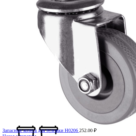
Швабры
Флаундеры
Щетки, метлы, веники
Ведра
Мопы
Наборы
Для окон
Ведра
Скребки
Сквиджи
Окномойки
Шубки с держателем
Шубки сменные
Шесты телескопические
Опрыскиватели
Оборудование для туалетных комнат
Диспенсера для туалетной бумаги
Диспенсера для бумажных полотенец
Дозаторы для мыла
Сушилки для рук
Ершики туалетные
Запасные колеса для тележки H0206
252.00
₽