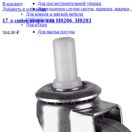
Для послестроительной уборки
В корзину
Для удаления следов скотча, маркера, жвачки
Добавить в избранное
Для ковров и мягкой мебели
Отбеливатели
17 л синее ведро для H0206, Н0203
Для кухни
Для мытья посуды
504.00
₽
Для абразивной чистки
Для удаления пригаров и обезжиривания
Средства для стирки
Пятновыводители
Хозяйственный инвентарь
Лопаты
Метлы
Грабли
Снегоуборочный инвентарь
Лопаты
Движки, скреперы
Черенки
Ледорубы, скребки
Поломоечные машины, роторы
Пылеводососы
Главная
Каталог товаров