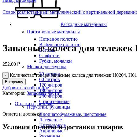
Назад к товарам
Совок хозяйственный металлический с вертикальной деревянн
Расходные материалы
Протирочные материалы
Нажмите, чтобы увеличить
Нетканое полотно
Вафельное полотно
Запасные колеса для тележек 
Ветошь
Салфетки
Губки, мочалки
252.00
₽
Мешки для мусора
30 литров
Количество товара Запасные колеса для тележек H0204, H0
60 литров
В корзину
120 литров
Добавить в избранное
180 литров
Категория:
Запасные части
240 литров
Строительные
Оплата и доставка
Перчатки, рукавицы
Оплата и доставка
Хлопчатобумажные, шерстяные
Латексные
Нитриловые
Условия оплаты и доставки товаров
Акриловые
Рукавицы