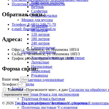
Вафельное полотно
Политика конфиденциальности
Ветошь
Салфетки
Обратная связь:
Губки, мочалки
Мешки для мусора
Телефон: 8 (351) 248-71-70
30 литров
e-mail: flagman915@mail.ru
60 литров
120 литров
Адреса:
180 литров
240 литров
Строительные
Офис: г. Челябинск, ул. Нахимова 18П/4
Перчатки, рукавицы
Склад: г. Челябинск, ул. Нахимова 18П/3
Хлопчатобумажные, шерстяные
График работы: будни с 9:00 до 18:00
Латексные
Нитриловые
Форма связи:
Акриловые
Рукавицы
Ваше имя:
Стаканчики одноразовые
Бахилы
Телефон:
Бумага
Нажимая «Перезвоните мне», я даю
Согласие на обработку
Туалетная бумага для диспенсеров
перезвоните мне
Туалетная бумага бытовая
Туалетная бумага листовая V-сложения
© 2026
Товары для уборки в Челябинске, уборочный инвентарь
Полотенца листовые V-сложения