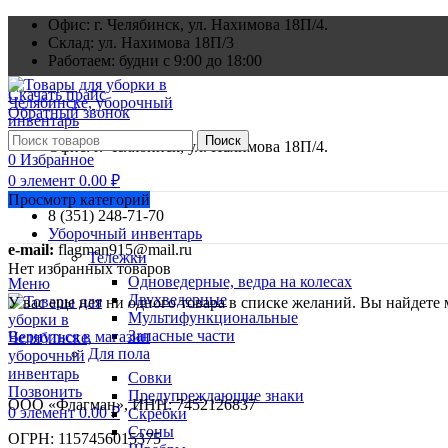
Офис: г. Челябинск, ул. Нахимова 18П/4.
Склад: ул. Нахимова 18П/3
Работаем: будни с 9:00 до 18:00
Скачать прайс
Обратный звонок
Поиск
Офис: г. Челябинск, ул. Нахимова 18П/4.
0
Избранное
0
элемент
0.00
₽
Просмотр категорий
8 (351) 248-71-70
Уборочный инвентарь
e-mail:
flagman915@mail.ru
Тележки
Нет избранных товаров
Одноведерные, ведра на колесах
Меню
Двухведерные
У вас еще нет ни одного товара в списке желаний. Вы найдете
Мультифункциональные
Запасные части
Вернуться в магазин
Для пола
Совки
Позвонить
Предупреждающие знаки
ООО «Флагман», ИНН: 7452126837
0
элемент
0.00
₽
Скребки
Сгоны
ОГРН: 1157456015375