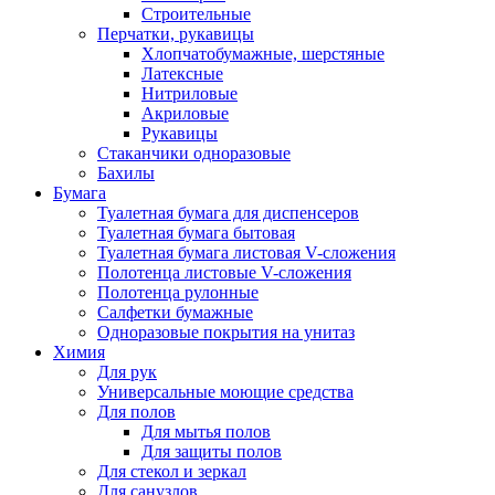
Строительные
Перчатки, рукавицы
Хлопчатобумажные, шерстяные
Латексные
Нитриловые
Акриловые
Рукавицы
Стаканчики одноразовые
Бахилы
Бумага
Туалетная бумага для диспенсеров
Туалетная бумага бытовая
Туалетная бумага листовая V-сложения
Полотенца листовые V-сложения
Полотенца рулонные
Салфетки бумажные
Одноразовые покрытия на унитаз
Химия
Для рук
Универсальные моющие средства
Для полов
Для мытья полов
Для защиты полов
Для стекол и зеркал
Для санузлов