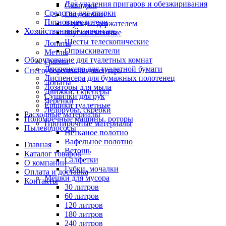
Для удаления пригаров и обезжиривания
Сквиджи
Средства для стирки
Окномойки
Пятновыводители
Шубки с держателем
Хозяйственный инвентарь
Шубки сменные
Шесты телескопические
Лопаты
Опрыскиватели
Метлы
Оборудование для туалетных комнат
Грабли
Диспенсера для туалетной бумаги
Снегоуборочный инвентарь
Диспенсера для бумажных полотенец
Лопаты
Дозаторы для мыла
Движки, скреперы
Сушилки для рук
Черенки
Ершики туалетные
Ледорубы, скребки
Расходные материалы
Поломоечные машины, роторы
Протирочные материалы
Пылеводососы
Нетканое полотно
Вафельное полотно
Главная
Ветошь
Каталог товаров
Салфетки
О компании
Губки, мочалки
Оплата и доставка
Мешки для мусора
Контакты
30 литров
60 литров
120 литров
180 литров
240 литров