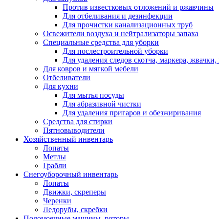
Против известковых отложений и ржавчины
Для отбеливания и дезинфекции
Для прочистки канализационных труб
Освежители воздуха и нейтрализаторы запаха
Специальные средства для уборки
Для послестроительной уборки
Для удаления следов скотча, маркера, жвачки
Для ковров и мягкой мебели
Отбеливатели
Для кухни
Для мытья посуды
Для абразивной чистки
Для удаления пригаров и обезжиривания
Средства для стирки
Пятновыводители
Хозяйственный инвентарь
Лопаты
Метлы
Грабли
Снегоуборочный инвентарь
Лопаты
Движки, скреперы
Черенки
Ледорубы, скребки
Поломоечные машины, роторы