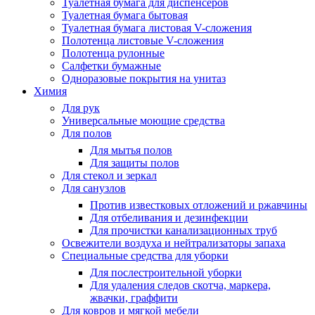
Туалетная бумага для диспенсеров
Туалетная бумага бытовая
Туалетная бумага листовая V-сложения
Полотенца листовые V-сложения
Полотенца рулонные
Салфетки бумажные
Одноразовые покрытия на унитаз
Химия
Для рук
Универсальные моющие средства
Для полов
Для мытья полов
Для защиты полов
Для стекол и зеркал
Для санузлов
Против известковых отложений и ржавчины
Для отбеливания и дезинфекции
Для прочистки канализационных труб
Освежители воздуха и нейтрализаторы запаха
Специальные средства для уборки
Для послестроительной уборки
Для удаления следов скотча, маркера,
жвачки, граффити
Для ковров и мягкой мебели