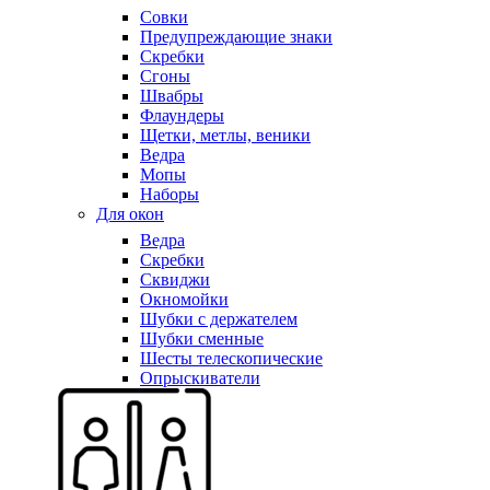
Совки
Предупреждающие знаки
Скребки
Сгоны
Швабры
Флаундеры
Щетки, метлы, веники
Ведра
Мопы
Наборы
Для окон
Ведра
Скребки
Сквиджи
Окномойки
Шубки с держателем
Шубки сменные
Шесты телескопические
Опрыскиватели