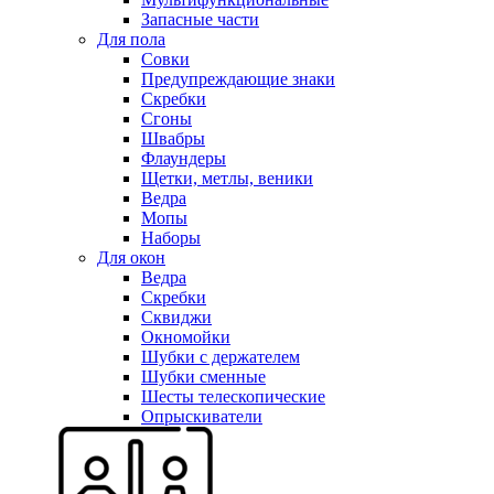
Запасные части
Для пола
Совки
Предупреждающие знаки
Скребки
Сгоны
Швабры
Флаундеры
Щетки, метлы, веники
Ведра
Мопы
Наборы
Для окон
Ведра
Скребки
Сквиджи
Окномойки
Шубки с держателем
Шубки сменные
Шесты телескопические
Опрыскиватели