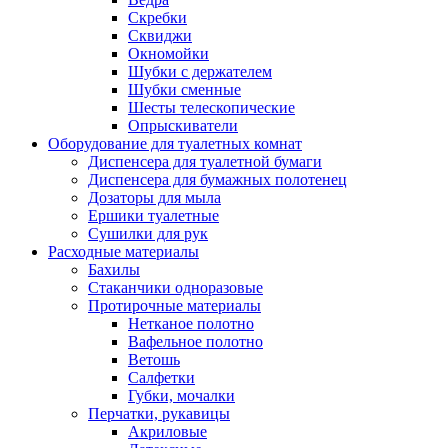
Скребки
Сквиджи
Окномойки
Шубки с держателем
Шубки сменные
Шесты телескопические
Опрыскиватели
Оборудование для туалетных комнат
Диспенсера для туалетной бумаги
Диспенсера для бумажных полотенец
Дозаторы для мыла
Ершики туалетные
Сушилки для рук
Расходные материалы
Бахилы
Стаканчики одноразовые
Протирочные материалы
Нетканое полотно
Вафельное полотно
Ветошь
Салфетки
Губки, мочалки
Перчатки, рукавицы
Акриловые