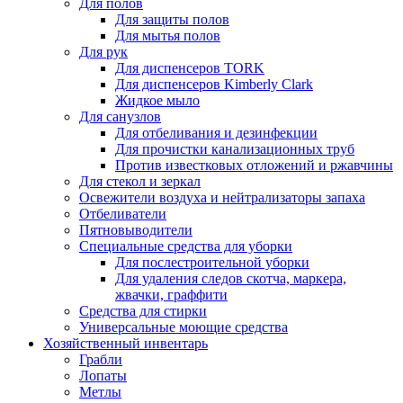
Для полов
Для защиты полов
Для мытья полов
Для рук
Для диспенсеров TORK
Для диспенсеров Kimberly Clark
Жидкое мыло
Для санузлов
Для отбеливания и дезинфекции
Для прочистки канализационных труб
Против известковых отложений и ржавчины
Для стекол и зеркал
Освежители воздуха и нейтрализаторы запаха
Отбеливатели
Пятновыводители
Специальные средства для уборки
Для послестроительной уборки
Для удаления следов скотча, маркера,
жвачки, граффити
Средства для стирки
Универсальные моющие средства
Хозяйственный инвентарь
Грабли
Лопаты
Метлы