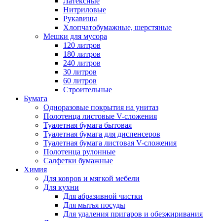
Латексные
Нитриловые
Рукавицы
Хлопчатобумажные, шерстяные
Мешки для мусора
120 литров
180 литров
240 литров
30 литров
60 литров
Строительные
Бумага
Одноразовые покрытия на унитаз
Полотенца листовые V-сложения
Туалетная бумага бытовая
Туалетная бумага для диспенсеров
Туалетная бумага листовая V-сложения
Полотенца рулонные
Салфетки бумажные
Химия
Для ковров и мягкой мебели
Для кухни
Для абразивной чистки
Для мытья посуды
Для удаления пригаров и обезжиривания