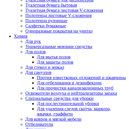
Туалетная бумага бытовая
Туалетная бумага листовая V-сложения
Полотенца листовые V-сложения
Полотенца рулонные
Салфетки бумажные
Одноразовые покрытия на унитаз
Химия
Для рук
Универсальные моющие средства
Для полов
Для мытья полов
Для защиты полов
Для стекол и зеркал
Для санузлов
Против известковых отложений и ржавчины
Для отбеливания и дезинфекции
Для прочистки канализационных труб
Освежители воздуха и нейтрализаторы запаха
Специальные средства для уборки
Для послестроительной уборки
Для удаления следов скотча, маркера,
жвачки, граффити
Для ковров и мягкой мебели
Отбеливатели