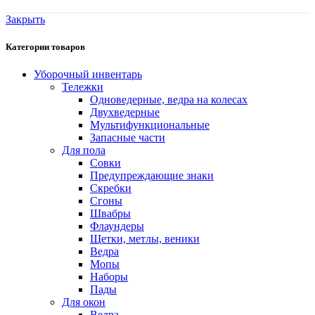
Закрыть
Категории товаров
Уборочный инвентарь
Тележки
Одноведерные, ведра на колесах
Двухведерные
Мультифункциональные
Запасные части
Для пола
Совки
Предупреждающие знаки
Скребки
Сгоны
Швабры
Флаундеры
Щетки, метлы, веники
Ведра
Мопы
Наборы
Пады
Для окон
Ведра