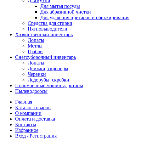
Для кухни
Для мытья посуды
Для абразивной чистки
Для удаления пригаров и обезжиривания
Средства для стирки
Пятновыводители
Хозяйственный инвентарь
Лопаты
Метлы
Грабли
Снегоуборочный инвентарь
Лопаты
Движки, скреперы
Черенки
Ледорубы, скребки
Поломоечные машины, роторы
Пылеводососы
Главная
Каталог товаров
О компании
Оплата и доставка
Контакты
Избранное
Вход / Регистрация