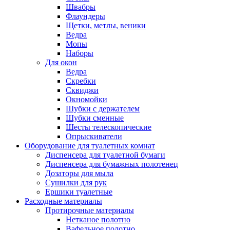
Швабры
Флаундеры
Щетки, метлы, веники
Ведра
Мопы
Наборы
Для окон
Ведра
Скребки
Сквиджи
Окномойки
Шубки с держателем
Шубки сменные
Шесты телескопические
Опрыскиватели
Оборудование для туалетных комнат
Диспенсера для туалетной бумаги
Диспенсера для бумажных полотенец
Дозаторы для мыла
Сушилки для рук
Ершики туалетные
Расходные материалы
Протирочные материалы
Нетканое полотно
Вафельное полотно