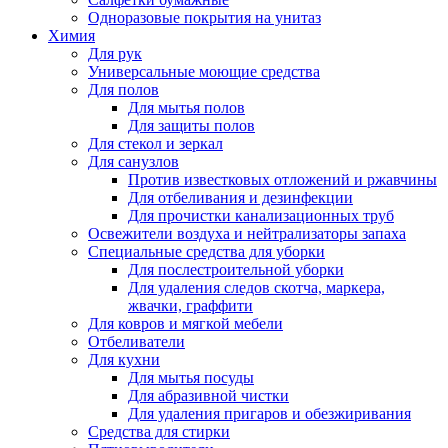
Одноразовые покрытия на унитаз
Химия
Для рук
Универсальные моющие средства
Для полов
Для мытья полов
Для защиты полов
Для стекол и зеркал
Для санузлов
Против известковых отложений и ржавчины
Для отбеливания и дезинфекции
Для прочистки канализационных труб
Освежители воздуха и нейтрализаторы запаха
Специальные средства для уборки
Для послестроительной уборки
Для удаления следов скотча, маркера,
жвачки, граффити
Для ковров и мягкой мебели
Отбеливатели
Для кухни
Для мытья посуды
Для абразивной чистки
Для удаления пригаров и обезжиривания
Средства для стирки