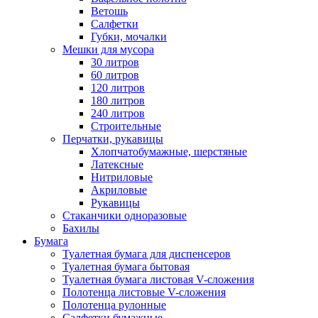
Ветошь
Салфетки
Губки, мочалки
Мешки для мусора
30 литров
60 литров
120 литров
180 литров
240 литров
Строительные
Перчатки, рукавицы
Хлопчатобумажные, шерстяные
Латексные
Нитриловые
Акриловые
Рукавицы
Стаканчики одноразовые
Бахилы
Бумага
Туалетная бумага для диспенсеров
Туалетная бумага бытовая
Туалетная бумага листовая V-сложения
Полотенца листовые V-сложения
Полотенца рулонные
Салфетки бумажные