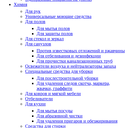
Химия
Для рук
Универсальные моющие средства
Для полов
Для мытья полов
Для защиты полов
Для стекол и зеркал
Для санузлов
Против известковых отложений и ржавчины
Для отбеливания и дезинфекции
Для прочистки канализационных труб
Освежители воздуха и нейтрализаторы запаха
Специальные средства для уборки
Для послестроительной уборки
Для удаления следов скотча, маркера,
жвачки, граффити
Для ковров и мягкой мебели
Отбеливатели
Для кухни
Для мытья посуды
Для абразивной чистки
Для удаления пригаров и обезжиривания
Средства для стирки