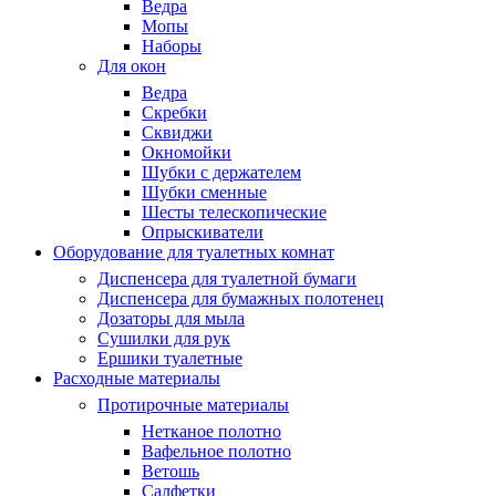
Ведра
Мопы
Наборы
Для окон
Ведра
Скребки
Сквиджи
Окномойки
Шубки с держателем
Шубки сменные
Шесты телескопические
Опрыскиватели
Оборудование для туалетных комнат
Диспенсера для туалетной бумаги
Диспенсера для бумажных полотенец
Дозаторы для мыла
Сушилки для рук
Ершики туалетные
Расходные материалы
Протирочные материалы
Нетканое полотно
Вафельное полотно
Ветошь
Салфетки