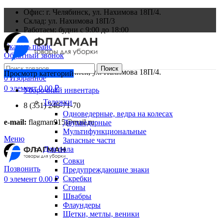
Офис: г. Челябинск, ул. Нахимова 18П/4.
Склад: ул. Нахимова 18П/3
Работаем: будни с 9:00 до 18:00
Скачать прайс
Обратный звонок
Поиск
Офис: г. Челябинск, ул. Нахимова 18П/4.
Просмотр категорий
0
Избранное
0
элемент
0.00
₽
Уборочный инвентарь
Тележки
8 (351) 248-71-70
Одноведерные, ведра на колесах
e-mail:
flagman915@mail.ru
Двухведерные
Мультифункциональные
Меню
Запасные части
Для пола
Совки
Позвонить
Предупреждающие знаки
Скребки
0
элемент
0.00
₽
Сгоны
Швабры
Флаундеры
Щетки, метлы, веники