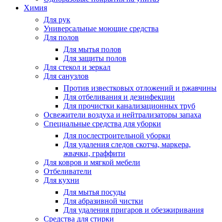
Химия
Для рук
Универсальные моющие средства
Для полов
Для мытья полов
Для защиты полов
Для стекол и зеркал
Для санузлов
Против известковых отложений и ржавчины
Для отбеливания и дезинфекции
Для прочистки канализационных труб
Освежители воздуха и нейтрализаторы запаха
Специальные средства для уборки
Для послестроительной уборки
Для удаления следов скотча, маркера,
жвачки, граффити
Для ковров и мягкой мебели
Отбеливатели
Для кухни
Для мытья посуды
Для абразивной чистки
Для удаления пригаров и обезжиривания
Средства для стирки