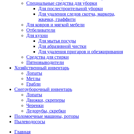
Специальные средства для уборки
Для послестроительной уборки
Для удаления следов скотча, маркера,
жвачки, граффити
Для ковров и мягкой мебели
Отбеливатели
Для кухни
Для мытья посуды
Для абразивной чистки
Для удаления пригаров и обезжиривания
Средства для стирки
Пятновыводители
Хозяйственный инвентарь
Лопаты
Метлы
Грабли
Снегоуборочный инвентарь
Лопаты
Движки, скреперы
Черенки
Ледорубы, скребки
Поломоечные машины, роторы
Пылеводососы
Главная