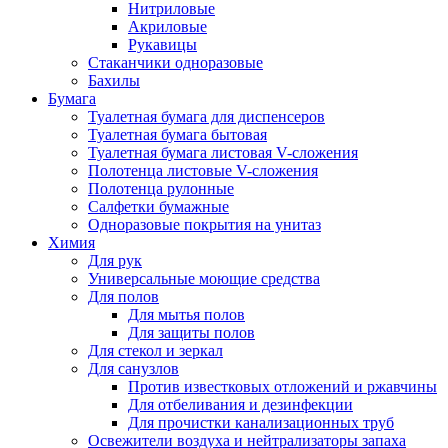
Нитриловые
Акриловые
Рукавицы
Стаканчики одноразовые
Бахилы
Бумага
Туалетная бумага для диспенсеров
Туалетная бумага бытовая
Туалетная бумага листовая V-сложения
Полотенца листовые V-сложения
Полотенца рулонные
Салфетки бумажные
Одноразовые покрытия на унитаз
Химия
Для рук
Универсальные моющие средства
Для полов
Для мытья полов
Для защиты полов
Для стекол и зеркал
Для санузлов
Против известковых отложений и ржавчины
Для отбеливания и дезинфекции
Для прочистки канализационных труб
Освежители воздуха и нейтрализаторы запаха