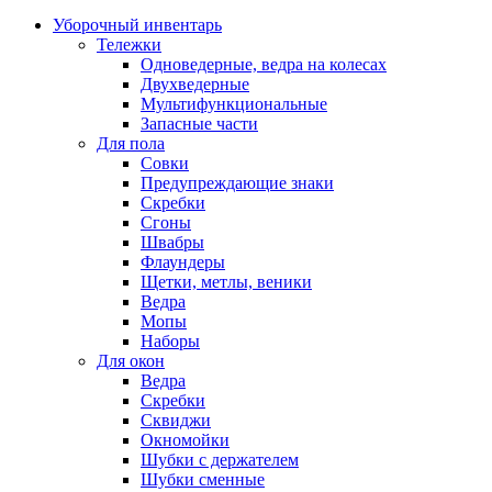
Уборочный инвентарь
Тележки
Одноведерные, ведра на колесах
Двухведерные
Мультифункциональные
Запасные части
Для пола
Совки
Предупреждающие знаки
Скребки
Сгоны
Швабры
Флаундеры
Щетки, метлы, веники
Ведра
Мопы
Наборы
Для окон
Ведра
Скребки
Сквиджи
Окномойки
Шубки с держателем
Шубки сменные