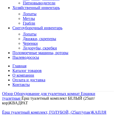
Пятновыводители
Хозяйственный инвентарь
Лопаты
Метлы
Грабли
Снегоуборочный инвентарь
Лопаты
Движки, скреперы
Черенки
Ледорубы, скребки
Поломоечные машины, роторы
Пылеводососы
Главная
Каталог товаров
О компании
Оплата и доставка
Контакты
Обзор
Оборудование для туалетных комнат
Ершики
туалетные
Ёрш туалетный комплект БЕЛЫЙ (25шт/
кор)КВАДРАТ
Ёрш туалетный комплект, ГОЛУБОЙ, (25шт/упак)КАПЛЯ