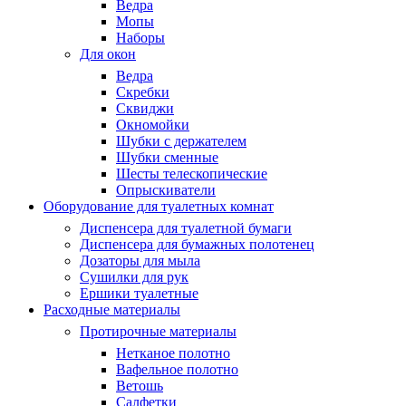
Ведра
Мопы
Наборы
Для окон
Ведра
Скребки
Сквиджи
Окномойки
Шубки с держателем
Шубки сменные
Шесты телескопические
Опрыскиватели
Оборудование для туалетных комнат
Диспенсера для туалетной бумаги
Диспенсера для бумажных полотенец
Дозаторы для мыла
Сушилки для рук
Ершики туалетные
Расходные материалы
Протирочные материалы
Нетканое полотно
Вафельное полотно
Ветошь
Салфетки