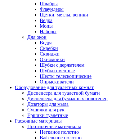
Швабры
Флаундеры
Щетки, метлы, веники
Ведра
Мопы
Наборы
Для окон
Ведра
Скребки
Сквиджи
Окномойки
Шубки с держателем
Шубки сменные
Шесты телескопические
Опрыскиватели
Оборудование для туалетных комнат
Диспенсера для туалетной бумаги
Диспенсера для бумажных полотенец
Дозаторы для мыла
Сушилки для рук
Ершики туалетные
Расходные материалы
Протирочные материалы
Нетканое полотно
Вафельное полотно