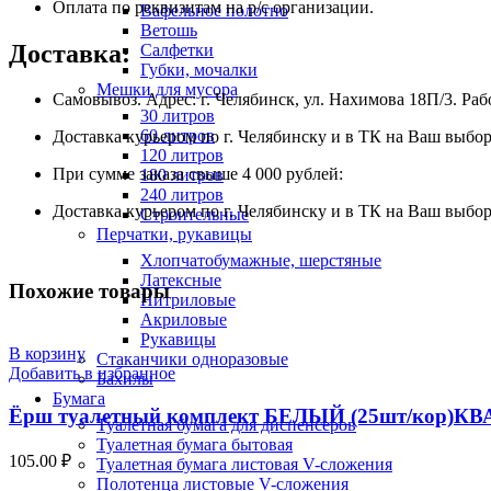
Оплата по реквизитам на р/с организации.
Вафельное полотно
Ветошь
Доставка:
Салфетки
Губки, мочалки
Мешки для мусора
Самовывоз. Адрес: г. Челябинск, ул. Нахимова 18П/3. Рабо
30 литров
60 литров
Доставка курьером по г. Челябинску и в ТК на Ваш выбор 
120 литров
При сумме заказа свыше 4 000 рублей:
180 литров
240 литров
Доставка курьером по г. Челябинску и в ТК на Ваш выбор
Строительные
Перчатки, рукавицы
Хлопчатобумажные, шерстяные
Латексные
Похожие товары
Нитриловые
Акриловые
Рукавицы
В корзину
Стаканчики одноразовые
Добавить в избранное
Бахилы
Бумага
Ёрш туалетный комплект БЕЛЫЙ (25шт/кор)К
Туалетная бумага для диспенсеров
Туалетная бумага бытовая
105.00
₽
Туалетная бумага листовая V-сложения
Полотенца листовые V-сложения