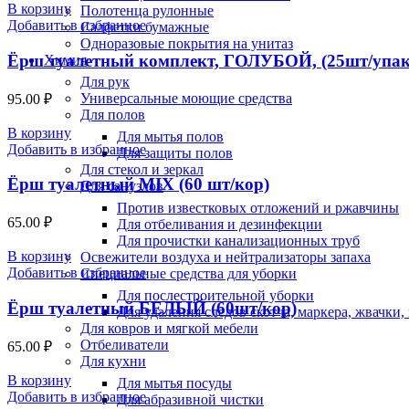
В корзину
Полотенца рулонные
Добавить в избранное
Салфетки бумажные
Одноразовые покрытия на унитаз
Ёрш туалетный комплект, ГОЛУБОЙ, (25шт/уп
Химия
Для рук
Универсальные моющие средства
95.00
₽
Для полов
В корзину
Для мытья полов
Добавить в избранное
Для защиты полов
Для стекол и зеркал
Ёрш туалетный MIX (60 шт/кор)
Для санузлов
Против известковых отложений и ржавчины
65.00
₽
Для отбеливания и дезинфекции
Для прочистки канализационных труб
В корзину
Освежители воздуха и нейтрализаторы запаха
Добавить в избранное
Специальные средства для уборки
Для послестроительной уборки
Ёрш туалетный БЕЛЫЙ (60шт/кор)
Для удаления следов скотча, маркера, жвачки
Для ковров и мягкой мебели
Отбеливатели
65.00
₽
Для кухни
В корзину
Для мытья посуды
Добавить в избранное
Для абразивной чистки