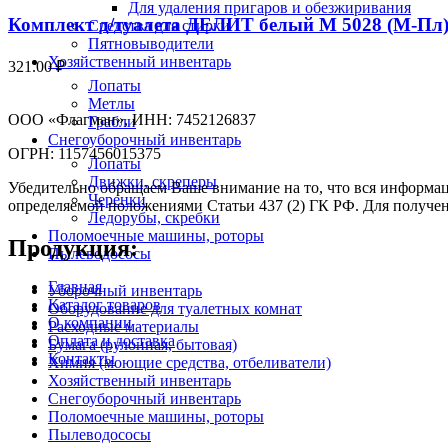
Для удаления пригаров и обезжиривания
Комплект д/туалета ДЕЛИТ белый М 5028 (М-Пл
Средства для стирки
Пятновыводители
Хозяйственный инвентарь
321.00
₽
Лопаты
Метлы
ООО «Флагман», ИНН: 7452126837
Грабли
Снегоуборочный инвентарь
ОГРН: 1157456015375
Лопаты
Движки, скреперы
Убедительно обращаем Ваше внимание на то, что вся информац
Черенки
определяемой положениями Статьи 437 (2) ГК РФ. Для получен
Ледорубы, скребки
Поломоечные машины, роторы
Продукция:
Пылеводососы
Главная
Уборочный инвентарь
Каталог товаров
Оборудование для туалетных комнат
О компании
Расходные материалы
Оплата и доставка
Бумага (рулонная, бытовая)
Контакты
Химия (моющие средства, отбеливатели)
Хозяйственный инвентарь
Снегоуборочный инвентарь
Поломоечные машины, роторы
Пылеводососы