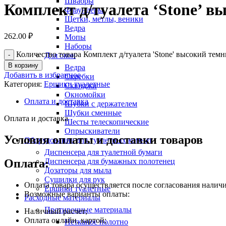
Швабры
Комплект д/туалета ‘Stone’ 
Флаундеры
Щетки, метлы, веники
Ведра
262.00
₽
Мопы
Наборы
Количество товара Комплект д/туалета 'Stone' высокий тем
Для окон
В корзину
Ведра
Добавить в избранное
Скребки
Категория:
Ершики туалетные
Сквиджи
Окномойки
Оплата и доставка
Шубки с держателем
Шубки сменные
Оплата и доставка
Шесты телескопические
Опрыскиватели
Условия оплаты и доставки товаров
Оборудование для туалетных комнат
Диспенсера для туалетной бумаги
Оплата:
Диспенсера для бумажных полотенец
Дозаторы для мыла
Сушилки для рук
Оплата товара осуществляется после согласования наличи
Ершики туалетные
Возможные варианты оплаты:
Расходные материалы
Протирочные материалы
Наличный расчет;
Оплата онлайн, картой;
Нетканое полотно