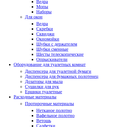
Ведра
Мопы
Наборы
Для окон
Ведра
Скребки
Сквиджи
Окномойки
Шубки с держателем
Шубки сменные
Шесты телескопические
Опрыскиватели
Оборудование для туалетных комнат
Диспенсера для туалетной бумаги
Диспенсера для бумажных полотенец
Дозаторы для мыла
Сушилки для рук
Ершики туалетные
Расходные материалы
Протирочные материалы
Нетканое полотно
Вафельное полотно
Ветошь
Салфетки