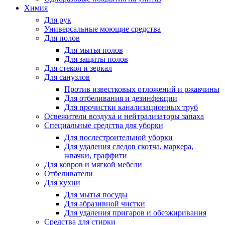
Химия
Для рук
Универсальные моющие средства
Для полов
Для мытья полов
Для защиты полов
Для стекол и зеркал
Для санузлов
Против известковых отложений и ржавчины
Для отбеливания и дезинфекции
Для прочистки канализационных труб
Освежители воздуха и нейтрализаторы запаха
Специальные средства для уборки
Для послестроительной уборки
Для удаления следов скотча, маркера,
жвачки, граффити
Для ковров и мягкой мебели
Отбеливатели
Для кухни
Для мытья посуды
Для абразивной чистки
Для удаления пригаров и обезжиривания
Средства для стирки