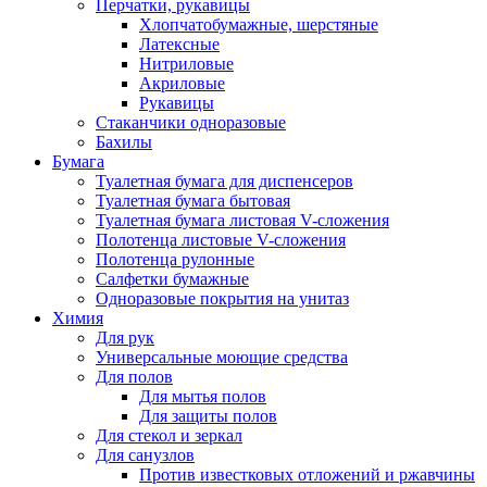
Перчатки, рукавицы
Хлопчатобумажные, шерстяные
Латексные
Нитриловые
Акриловые
Рукавицы
Стаканчики одноразовые
Бахилы
Бумага
Туалетная бумага для диспенсеров
Туалетная бумага бытовая
Туалетная бумага листовая V-сложения
Полотенца листовые V-сложения
Полотенца рулонные
Салфетки бумажные
Одноразовые покрытия на унитаз
Химия
Для рук
Универсальные моющие средства
Для полов
Для мытья полов
Для защиты полов
Для стекол и зеркал
Для санузлов
Против известковых отложений и ржавчины