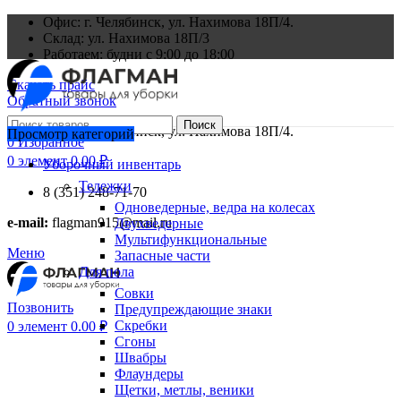
Офис: г. Челябинск, ул. Нахимова 18П/4.
Склад: ул. Нахимова 18П/3
Работаем: будни с 9:00 до 18:00
Скачать прайс
Обратный звонок
Поиск
Офис: г. Челябинск, ул. Нахимова 18П/4.
Просмотр категорий
0
Избранное
0
элемент
0.00
₽
Уборочный инвентарь
Тележки
8 (351) 248-71-70
Одноведерные, ведра на колесах
e-mail:
flagman915@mail.ru
Двухведерные
Мультифункциональные
Меню
Запасные части
Для пола
Совки
Позвонить
Предупреждающие знаки
Скребки
0
элемент
0.00
₽
Сгоны
Швабры
Флаундеры
Щетки, метлы, веники