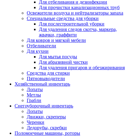
Для отбеливания и дезинфекции
Для прочистки канализационных труб
Освежители воздуха и нейтрализаторы запаха
Специальные средства для уборки
Для послестроительной уборки
Для удаления следов скотча, маркера,
жвачки, граффити
Для ковров и мягкой мебели
Отбеливатели
Для кухни
Для мытья посуды
Для абразивной чистки
Для удаления пригаров и обезжиривания
Средства для стирки
Пятновыводители
Хозяйственный инвентарь
Лопаты
Метлы
Грабли
Снегоуборочный инвентарь
Лопаты
Движки, скреперы
Черенки
Ледорубы, скребки
Поломоечные машины, роторы