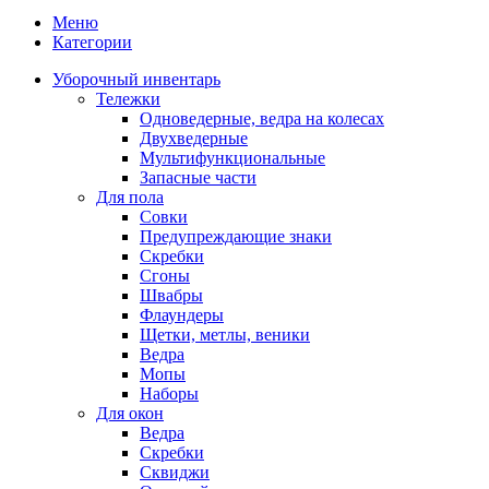
Меню
Категории
Уборочный инвентарь
Тележки
Одноведерные, ведра на колесах
Двухведерные
Мультифункциональные
Запасные части
Для пола
Совки
Предупреждающие знаки
Скребки
Сгоны
Швабры
Флаундеры
Щетки, метлы, веники
Ведра
Мопы
Наборы
Для окон
Ведра
Скребки
Сквиджи