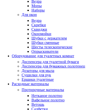
Ведра
Мопы
Наборы
Для окон
Ведра
Скребки
Сквиджи
Окномойки
Шубки с держателем
Шубки сменные
Шесты телескопические
Опрыскиватели
Оборудование для туалетных комнат
Диспенсера для туалетной бумаги
Диспенсера для бумажных полотенец
Дозаторы для мыла
Сушилки для рук
Ершики туалетные
Расходные материалы
Протирочные материалы
Нетканое полотно
Вафельное полотно
Ветошь
Салфетки