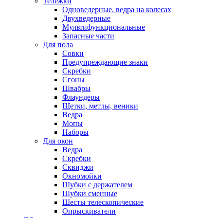
Тележки
Одноведерные, ведра на колесах
Двухведерные
Мультифункциональные
Запасные части
Для пола
Совки
Предупреждающие знаки
Скребки
Сгоны
Швабры
Флаундеры
Щетки, метлы, веники
Ведра
Мопы
Наборы
Для окон
Ведра
Скребки
Сквиджи
Окномойки
Шубки с держателем
Шубки сменные
Шесты телескопические
Опрыскиватели