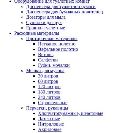
Оборудование для туалетных комнат
Диспенсера для туалетной бумаги
Диспенсера для бумажных полотенец
Дозаторы для мыла
Сушилки для рук
Ершики туалетные
Расходные материалы
Протирочные материалы
Нетканое полотно
Вафельное полотно
Ветошь
Салфетки
Губки, мочалки
Мешки для мусора
30 литров
60 литров
120 литров
180 литров
240 литров
Строительные
Перчатки, рукавицы
Хлопчатобумажные, шерстяные
Латексные
Нитриловые
Акриловые