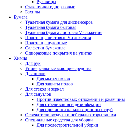
Рукавицы
Стаканчики одноразовые
Бахилы
Бумага
Туалетная бумага для диспенсеров
Туалетная бумага бытовая
Туалетная бумага листовая V-сложения
Полотенца листовые V-сложения
Полотенца рулонные
Салфетки бумажные
Одноразовые покрытия на унитаз
Химия
Для рук
Универсальные моющие средства
Для полов
Для мытья полов
Для защиты полов
Для стекол и зеркал
Для санузлов
Против известковых отложений и ржавчины
Для отбеливания и дезинфекции
Для прочистки канализационных труб
Освежители воздуха и нейтрализаторы запаха
Специальные средства для уборки
Для послестроительной уборки