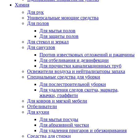
Химия
Для рук
Универсальные моющие средства
Для полов
Для мытья полов
Для защиты полов
Для стекол и зеркал
Для санузлов
Против известковых отложений и ржавчины
Для отбеливания и дезинфекции
Для прочистки канализационных труб
Освежители воздуха и нейтрализаторы запаха
Специальные средства для уборки
Для послестроительной уборки
Для удаления следов скотча, маркера,
жвачки, граффити
Для ковров и мягкой мебели
Отбеливатели
Для кухни
Для мытья посуды
Для абразивной чистки
Для удаления пригаров и обезжиривания
Средства для стирки