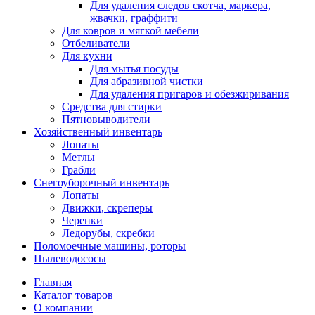
Для удаления следов скотча, маркера,
жвачки, граффити
Для ковров и мягкой мебели
Отбеливатели
Для кухни
Для мытья посуды
Для абразивной чистки
Для удаления пригаров и обезжиривания
Средства для стирки
Пятновыводители
Хозяйственный инвентарь
Лопаты
Метлы
Грабли
Снегоуборочный инвентарь
Лопаты
Движки, скреперы
Черенки
Ледорубы, скребки
Поломоечные машины, роторы
Пылеводососы
Главная
Каталог товаров
О компании