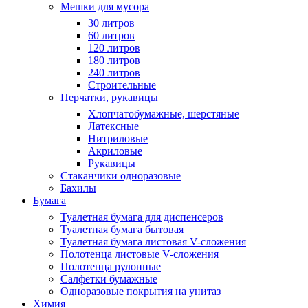
Мешки для мусора
30 литров
60 литров
120 литров
180 литров
240 литров
Строительные
Перчатки, рукавицы
Хлопчатобумажные, шерстяные
Латексные
Нитриловые
Акриловые
Рукавицы
Стаканчики одноразовые
Бахилы
Бумага
Туалетная бумага для диспенсеров
Туалетная бумага бытовая
Туалетная бумага листовая V-сложения
Полотенца листовые V-сложения
Полотенца рулонные
Салфетки бумажные
Одноразовые покрытия на унитаз
Химия