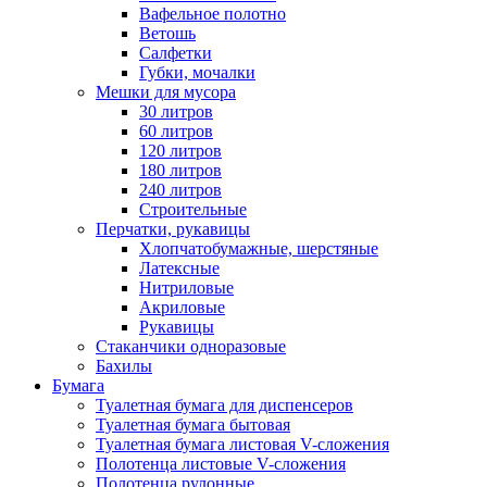
Вафельное полотно
Ветошь
Салфетки
Губки, мочалки
Мешки для мусора
30 литров
60 литров
120 литров
180 литров
240 литров
Строительные
Перчатки, рукавицы
Хлопчатобумажные, шерстяные
Латексные
Нитриловые
Акриловые
Рукавицы
Стаканчики одноразовые
Бахилы
Бумага
Туалетная бумага для диспенсеров
Туалетная бумага бытовая
Туалетная бумага листовая V-сложения
Полотенца листовые V-сложения
Полотенца рулонные