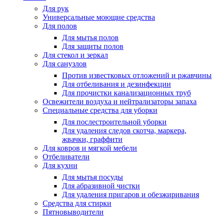
Для рук
Универсальные моющие средства
Для полов
Для мытья полов
Для защиты полов
Для стекол и зеркал
Для санузлов
Против известковых отложений и ржавчины
Для отбеливания и дезинфекции
Для прочистки канализационных труб
Освежители воздуха и нейтрализаторы запаха
Специальные средства для уборки
Для послестроительной уборки
Для удаления следов скотча, маркера,
жвачки, граффити
Для ковров и мягкой мебели
Отбеливатели
Для кухни
Для мытья посуды
Для абразивной чистки
Для удаления пригаров и обезжиривания
Средства для стирки
Пятновыводители