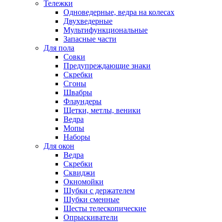
Тележки
Одноведерные, ведра на колесах
Двухведерные
Мультифункциональные
Запасные части
Для пола
Совки
Предупреждающие знаки
Скребки
Сгоны
Швабры
Флаундеры
Щетки, метлы, веники
Ведра
Мопы
Наборы
Для окон
Ведра
Скребки
Сквиджи
Окномойки
Шубки с держателем
Шубки сменные
Шесты телескопические
Опрыскиватели