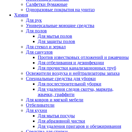
Салфетки бумажные
Одноразовые покрытия на унитаз
Химия
Для рук
Универсальные моющие средства
Для полов
Для мытья полов
Для защиты полов
Для стекол и зеркал
Для санузлов
Против известковых отложений и ржавчины
Для отбеливания и дезинфекции
Для прочистки канализационных труб
Освежители воздуха и нейтрализаторы запаха
Специальные средства для уборки
Для послестроительной уборки
Для удаления следов скотча, маркера,
жвачки, граффити
Для ковров и мягкой мебели
Отбеливатели
Для кухни
Для мытья посуды
Для абразивной чистки
Для удаления пригаров и обезжиривания
Средства для стирки