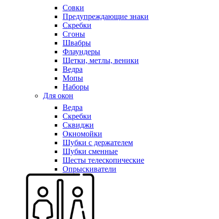
Совки
Предупреждающие знаки
Скребки
Сгоны
Швабры
Флаундеры
Щетки, метлы, веники
Ведра
Мопы
Наборы
Для окон
Ведра
Скребки
Сквиджи
Окномойки
Шубки с держателем
Шубки сменные
Шесты телескопические
Опрыскиватели