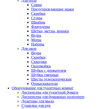
Для пола
Совки
Предупреждающие знаки
Скребки
Сгоны
Швабры
Флаундеры
Щетки, метлы, веники
Ведра
Мопы
Наборы
Для окон
Ведра
Скребки
Сквиджи
Окномойки
Шубки с держателем
Шубки сменные
Шесты телескопические
Опрыскиватели
Оборудование для туалетных комнат
Диспенсера для туалетной бумаги
Диспенсера для бумажных полотенец
Дозаторы для мыла
Сушилки для рук