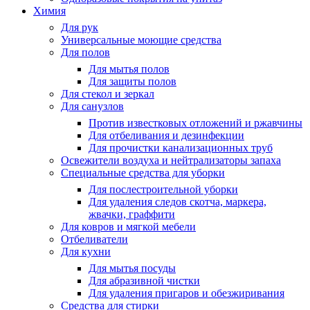
Химия
Для рук
Универсальные моющие средства
Для полов
Для мытья полов
Для защиты полов
Для стекол и зеркал
Для санузлов
Против известковых отложений и ржавчины
Для отбеливания и дезинфекции
Для прочистки канализационных труб
Освежители воздуха и нейтрализаторы запаха
Специальные средства для уборки
Для послестроительной уборки
Для удаления следов скотча, маркера,
жвачки, граффити
Для ковров и мягкой мебели
Отбеливатели
Для кухни
Для мытья посуды
Для абразивной чистки
Для удаления пригаров и обезжиривания
Средства для стирки