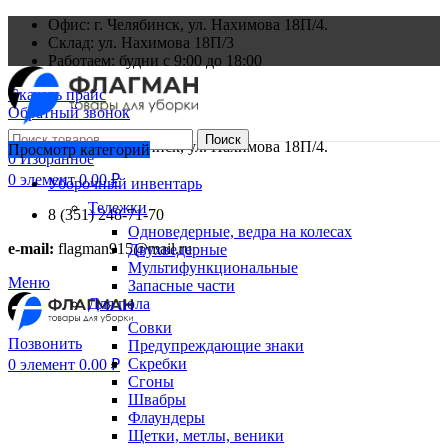
Офис: г. Челябинск, ул. Нахимова 18П/4.
Склад: ул. Нахимова 18П/3
Работаем: будни с 9:00 до 18:00
Скачать прайс
Обратный звонок
Поиск
Офис: г. Челябинск, ул. Нахимова 18П/4.
Просмотр категорий
0
Избранное
0
элемент
0.00
₽
Уборочный инвентарь
Тележки
8 (351) 248-71-70
Одноведерные, ведра на колесах
e-mail:
flagman915@mail.ru
Двухведерные
Мультифункциональные
Меню
Запасные части
Для пола
Совки
Позвонить
Предупреждающие знаки
Скребки
0
элемент
0.00
₽
Сгоны
Швабры
Флаундеры
Щетки, метлы, веники