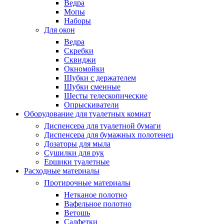
Ведра
Мопы
Наборы
Для окон
Ведра
Скребки
Сквиджи
Окномойки
Шубки с держателем
Шубки сменные
Шесты телескопические
Опрыскиватели
Оборудование для туалетных комнат
Диспенсера для туалетной бумаги
Диспенсера для бумажных полотенец
Дозаторы для мыла
Сушилки для рук
Ершики туалетные
Расходные материалы
Протирочные материалы
Нетканое полотно
Вафельное полотно
Ветошь
Салфетки