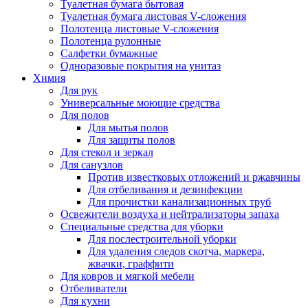
Туалетная бумага бытовая
Туалетная бумага листовая V-сложения
Полотенца листовые V-сложения
Полотенца рулонные
Салфетки бумажные
Одноразовые покрытия на унитаз
Химия
Для рук
Универсальные моющие средства
Для полов
Для мытья полов
Для защиты полов
Для стекол и зеркал
Для санузлов
Против известковых отложений и ржавчины
Для отбеливания и дезинфекции
Для прочистки канализационных труб
Освежители воздуха и нейтрализаторы запаха
Специальные средства для уборки
Для послестроительной уборки
Для удаления следов скотча, маркера,
жвачки, граффити
Для ковров и мягкой мебели
Отбеливатели
Для кухни