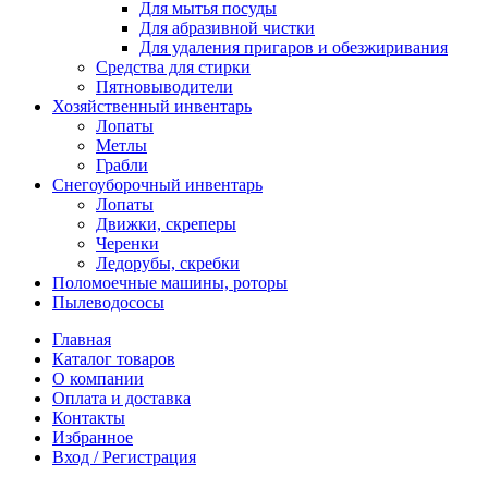
Для мытья посуды
Для абразивной чистки
Для удаления пригаров и обезжиривания
Средства для стирки
Пятновыводители
Хозяйственный инвентарь
Лопаты
Метлы
Грабли
Снегоуборочный инвентарь
Лопаты
Движки, скреперы
Черенки
Ледорубы, скребки
Поломоечные машины, роторы
Пылеводососы
Главная
Каталог товаров
О компании
Оплата и доставка
Контакты
Избранное
Вход / Регистрация