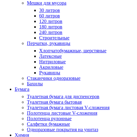
Мешки для мусора
30 литров
60 литров
120 литров
180 литров
240 литров
Строительные
Перчатки, рукавицы
Хлопчатобумажные, шерстяные
Латексные
Нитриловые
Акриловые
Рукавицы
Стаканчики одноразовые
Бахилы
Бумага
Туалетная бумага для диспенсеров
Туалетная бумага бытовая
Туалетная бумага листовая V-сложения
Полотенца листовые V-сложения
Полотенца рулонные
Салфетки бумажные
Одноразовые покрытия на унитаз
Химия