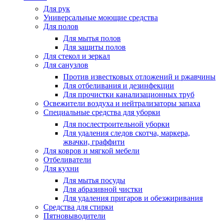
Для рук
Универсальные моющие средства
Для полов
Для мытья полов
Для защиты полов
Для стекол и зеркал
Для санузлов
Против известковых отложений и ржавчины
Для отбеливания и дезинфекции
Для прочистки канализационных труб
Освежители воздуха и нейтрализаторы запаха
Специальные средства для уборки
Для послестроительной уборки
Для удаления следов скотча, маркера,
жвачки, граффити
Для ковров и мягкой мебели
Отбеливатели
Для кухни
Для мытья посуды
Для абразивной чистки
Для удаления пригаров и обезжиривания
Средства для стирки
Пятновыводители