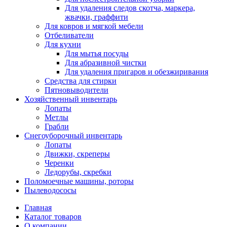
Для удаления следов скотча, маркера,
жвачки, граффити
Для ковров и мягкой мебели
Отбеливатели
Для кухни
Для мытья посуды
Для абразивной чистки
Для удаления пригаров и обезжиривания
Средства для стирки
Пятновыводители
Хозяйственный инвентарь
Лопаты
Метлы
Грабли
Снегоуборочный инвентарь
Лопаты
Движки, скреперы
Черенки
Ледорубы, скребки
Поломоечные машины, роторы
Пылеводососы
Главная
Каталог товаров
О компании