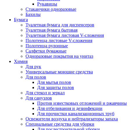
Рукавицы
Стаканчики одноразовые
Бахилы
Бумага
Туалетная бумага для диспенсеров
Туалетная бумага бытовая
Туалетная бумага листовая V-сложения
Полотенца листовые V-сложения
Полотенца рулонные
Салфетки бумажные
Одноразовые покрытия на унитаз
Химия
Для рук
Универсальные моющие средства
Для полов
Для мытья полов
Для защиты полов
Для стекол и зеркал
Для санузлов
Против известковых отложений и ржавчины
Для отбеливания и дезинфекции
Для прочистки канализационных труб
Освежители воздуха и нейтрализаторы запаха
Специальные средства для уборки
Для послестроительной уборки