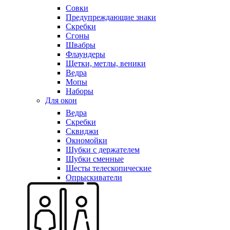
Совки
Предупреждающие знаки
Скребки
Сгоны
Швабры
Флаундеры
Щетки, метлы, веники
Ведра
Мопы
Наборы
Для окон
Ведра
Скребки
Сквиджи
Окномойки
Шубки с держателем
Шубки сменные
Шесты телескопические
Опрыскиватели