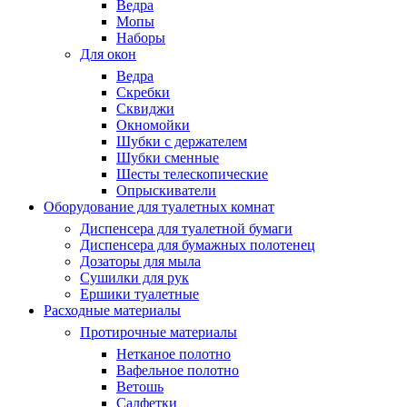
Ведра
Мопы
Наборы
Для окон
Ведра
Скребки
Сквиджи
Окномойки
Шубки с держателем
Шубки сменные
Шесты телескопические
Опрыскиватели
Оборудование для туалетных комнат
Диспенсера для туалетной бумаги
Диспенсера для бумажных полотенец
Дозаторы для мыла
Сушилки для рук
Ершики туалетные
Расходные материалы
Протирочные материалы
Нетканое полотно
Вафельное полотно
Ветошь
Салфетки