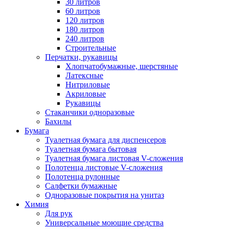
30 литров
60 литров
120 литров
180 литров
240 литров
Строительные
Перчатки, рукавицы
Хлопчатобумажные, шерстяные
Латексные
Нитриловые
Акриловые
Рукавицы
Стаканчики одноразовые
Бахилы
Бумага
Туалетная бумага для диспенсеров
Туалетная бумага бытовая
Туалетная бумага листовая V-сложения
Полотенца листовые V-сложения
Полотенца рулонные
Салфетки бумажные
Одноразовые покрытия на унитаз
Химия
Для рук
Универсальные моющие средства