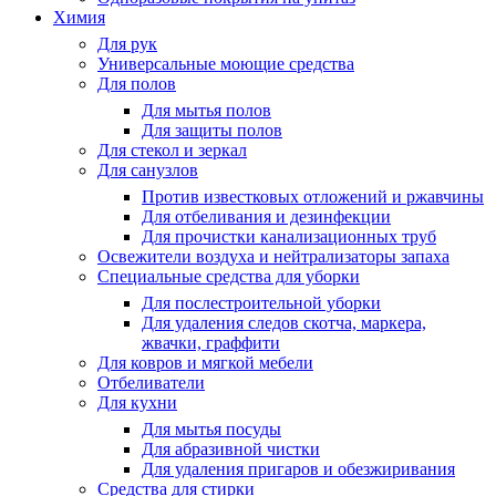
Химия
Для рук
Универсальные моющие средства
Для полов
Для мытья полов
Для защиты полов
Для стекол и зеркал
Для санузлов
Против известковых отложений и ржавчины
Для отбеливания и дезинфекции
Для прочистки канализационных труб
Освежители воздуха и нейтрализаторы запаха
Специальные средства для уборки
Для послестроительной уборки
Для удаления следов скотча, маркера,
жвачки, граффити
Для ковров и мягкой мебели
Отбеливатели
Для кухни
Для мытья посуды
Для абразивной чистки
Для удаления пригаров и обезжиривания
Средства для стирки