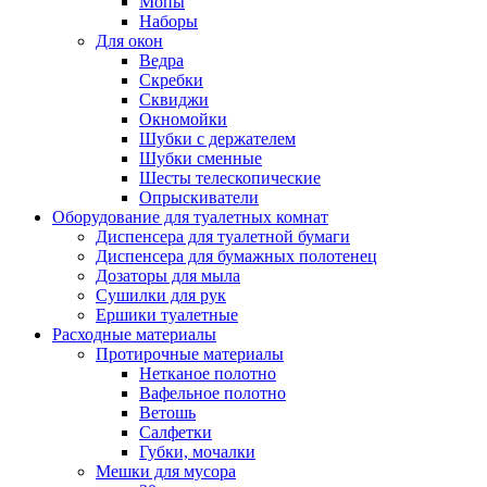
Мопы
Наборы
Для окон
Ведра
Скребки
Сквиджи
Окномойки
Шубки с держателем
Шубки сменные
Шесты телескопические
Опрыскиватели
Оборудование для туалетных комнат
Диспенсера для туалетной бумаги
Диспенсера для бумажных полотенец
Дозаторы для мыла
Сушилки для рук
Ершики туалетные
Расходные материалы
Протирочные материалы
Нетканое полотно
Вафельное полотно
Ветошь
Салфетки
Губки, мочалки
Мешки для мусора