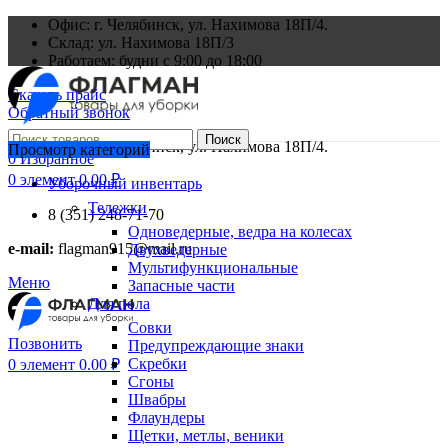
Офис: г. Челябинск, ул. Нахимова 18П/4.
Склад: ул. Нахимова 18П/3
Работаем: будни с 9:00 до 18:00
Скачать прайс
Обратный звонок
Поиск
Офис: г. Челябинск, ул. Нахимова 18П/4.
Просмотр категорий
0
Избранное
0
элемент
0.00
₽
Уборочный инвентарь
Тележки
8 (351) 248-71-70
Одноведерные, ведра на колесах
e-mail:
flagman915@mail.ru
Двухведерные
Мультифункциональные
Меню
Запасные части
Для пола
Совки
Позвонить
Предупреждающие знаки
Скребки
0
элемент
0.00
₽
Сгоны
Швабры
Флаундеры
Щетки, метлы, веники