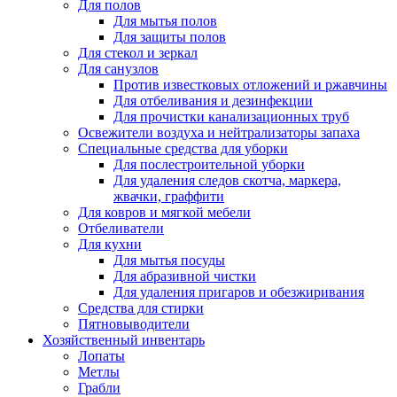
Для полов
Для мытья полов
Для защиты полов
Для стекол и зеркал
Для санузлов
Против известковых отложений и ржавчины
Для отбеливания и дезинфекции
Для прочистки канализационных труб
Освежители воздуха и нейтрализаторы запаха
Специальные средства для уборки
Для послестроительной уборки
Для удаления следов скотча, маркера,
жвачки, граффити
Для ковров и мягкой мебели
Отбеливатели
Для кухни
Для мытья посуды
Для абразивной чистки
Для удаления пригаров и обезжиривания
Средства для стирки
Пятновыводители
Хозяйственный инвентарь
Лопаты
Метлы
Грабли