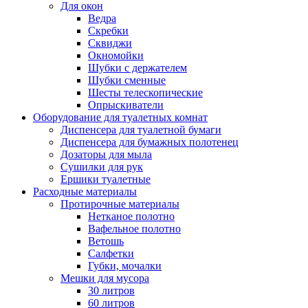
Для окон
Ведра
Скребки
Сквиджи
Окномойки
Шубки с держателем
Шубки сменные
Шесты телескопические
Опрыскиватели
Оборудование для туалетных комнат
Диспенсера для туалетной бумаги
Диспенсера для бумажных полотенец
Дозаторы для мыла
Сушилки для рук
Ершики туалетные
Расходные материалы
Протирочные материалы
Нетканое полотно
Вафельное полотно
Ветошь
Салфетки
Губки, мочалки
Мешки для мусора
30 литров
60 литров