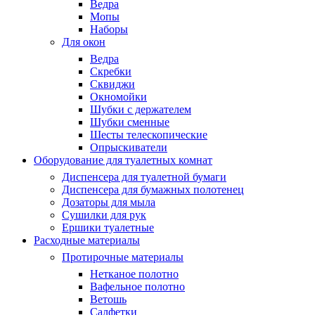
Ведра
Мопы
Наборы
Для окон
Ведра
Скребки
Сквиджи
Окномойки
Шубки с держателем
Шубки сменные
Шесты телескопические
Опрыскиватели
Оборудование для туалетных комнат
Диспенсера для туалетной бумаги
Диспенсера для бумажных полотенец
Дозаторы для мыла
Сушилки для рук
Ершики туалетные
Расходные материалы
Протирочные материалы
Нетканое полотно
Вафельное полотно
Ветошь
Салфетки