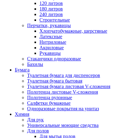
120 литров
180 литров
240 литров
Строительные
Перчатки, рукавицы
Хлопчатобумажные, шерстяные
Латексные
Нитриловые
Акриловые
Рукавицы
Стаканчики одноразовые
Бахилы
Бумага
Туалетная бумага для диспенсеров
Туалетная бумага бытовая
Туалетная бумага листовая V-сложения
Полотенца листовые V-сложения
Полотенца рулонные
Салфетки бумажные
Одноразовые покрытия на унитаз
Химия
Для рук
Универсальные моющие средства
Для полов
Для мытья полов