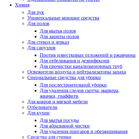
Химия
Для рук
Универсальные моющие средства
Для полов
Для мытья полов
Для защиты полов
Для стекол и зеркал
Для санузлов
Против известковых отложений и ржавчины
Для отбеливания и дезинфекции
Для прочистки канализационных труб
Освежители воздуха и нейтрализаторы запаха
Специальные средства для уборки
Для послестроительной уборки
Для удаления следов скотча, маркера,
жвачки, граффити
Для ковров и мягкой мебели
Отбеливатели
Для кухни
Для мытья посуды
Для абразивной чистки
Для удаления пригаров и обезжиривания
Средства для стирки