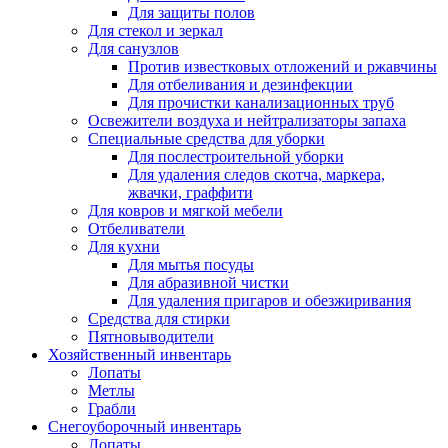
Для защиты полов
Для стекол и зеркал
Для санузлов
Против известковых отложений и ржавчины
Для отбеливания и дезинфекции
Для прочистки канализационных труб
Освежители воздуха и нейтрализаторы запаха
Специальные средства для уборки
Для послестроительной уборки
Для удаления следов скотча, маркера,
жвачки, граффити
Для ковров и мягкой мебели
Отбеливатели
Для кухни
Для мытья посуды
Для абразивной чистки
Для удаления пригаров и обезжиривания
Средства для стирки
Пятновыводители
Хозяйственный инвентарь
Лопаты
Метлы
Грабли
Снегоуборочный инвентарь
Лопаты