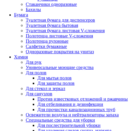
Стаканчики одноразовые
Бахилы
Бумага
Туалетная бумага для диспенсеров
Туалетная бумага бытовая
Туалетная бумага листовая V-сложения
Полотенца листовые V-сложения
Полотенца рулонные
Салфетки бумажные
Одноразовые покрытия на унитаз
Химия
Для рук
Универсальные моющие средства
Для полов
Для мытья полов
Для защиты полов
Для стекол и зеркал
Для санузлов
Против известковых отложений и ржавчины
Для отбеливания и дезинфекции
Для прочистки канализационных труб
Освежители воздуха и нейтрализаторы запаха
Специальные средства для уборки
Для послестроительной уборки
Для удаления следов скотча, маркера,