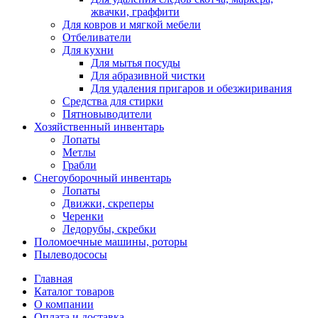
жвачки, граффити
Для ковров и мягкой мебели
Отбеливатели
Для кухни
Для мытья посуды
Для абразивной чистки
Для удаления пригаров и обезжиривания
Средства для стирки
Пятновыводители
Хозяйственный инвентарь
Лопаты
Метлы
Грабли
Снегоуборочный инвентарь
Лопаты
Движки, скреперы
Черенки
Ледорубы, скребки
Поломоечные машины, роторы
Пылеводососы
Главная
Каталог товаров
О компании
Оплата и доставка