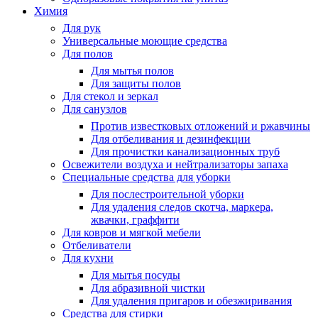
Химия
Для рук
Универсальные моющие средства
Для полов
Для мытья полов
Для защиты полов
Для стекол и зеркал
Для санузлов
Против известковых отложений и ржавчины
Для отбеливания и дезинфекции
Для прочистки канализационных труб
Освежители воздуха и нейтрализаторы запаха
Специальные средства для уборки
Для послестроительной уборки
Для удаления следов скотча, маркера,
жвачки, граффити
Для ковров и мягкой мебели
Отбеливатели
Для кухни
Для мытья посуды
Для абразивной чистки
Для удаления пригаров и обезжиривания
Средства для стирки