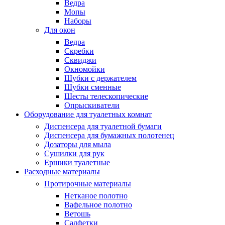
Ведра
Мопы
Наборы
Для окон
Ведра
Скребки
Сквиджи
Окномойки
Шубки с держателем
Шубки сменные
Шесты телескопические
Опрыскиватели
Оборудование для туалетных комнат
Диспенсера для туалетной бумаги
Диспенсера для бумажных полотенец
Дозаторы для мыла
Сушилки для рук
Ершики туалетные
Расходные материалы
Протирочные материалы
Нетканое полотно
Вафельное полотно
Ветошь
Салфетки