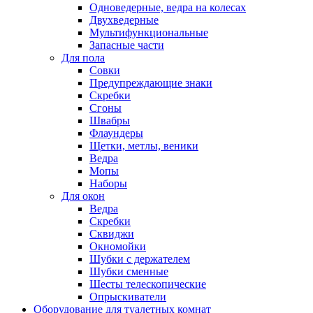
Одноведерные, ведра на колесах
Двухведерные
Мультифункциональные
Запасные части
Для пола
Совки
Предупреждающие знаки
Скребки
Сгоны
Швабры
Флаундеры
Щетки, метлы, веники
Ведра
Мопы
Наборы
Для окон
Ведра
Скребки
Сквиджи
Окномойки
Шубки с держателем
Шубки сменные
Шесты телескопические
Опрыскиватели
Оборудование для туалетных комнат