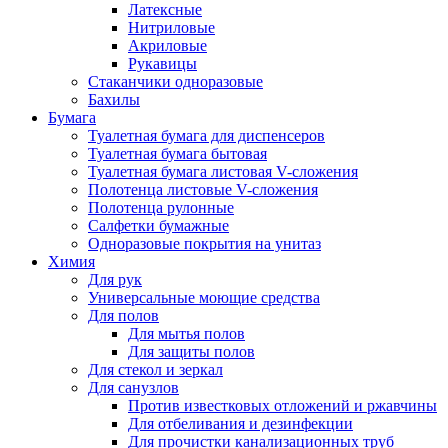
Латексные
Нитриловые
Акриловые
Рукавицы
Стаканчики одноразовые
Бахилы
Бумага
Туалетная бумага для диспенсеров
Туалетная бумага бытовая
Туалетная бумага листовая V-сложения
Полотенца листовые V-сложения
Полотенца рулонные
Салфетки бумажные
Одноразовые покрытия на унитаз
Химия
Для рук
Универсальные моющие средства
Для полов
Для мытья полов
Для защиты полов
Для стекол и зеркал
Для санузлов
Против известковых отложений и ржавчины
Для отбеливания и дезинфекции
Для прочистки канализационных труб