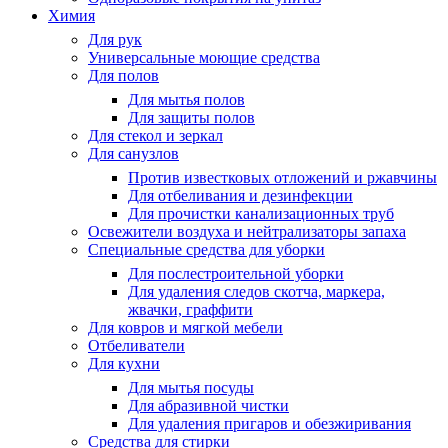
Химия
Для рук
Универсальные моющие средства
Для полов
Для мытья полов
Для защиты полов
Для стекол и зеркал
Для санузлов
Против известковых отложений и ржавчины
Для отбеливания и дезинфекции
Для прочистки канализационных труб
Освежители воздуха и нейтрализаторы запаха
Специальные средства для уборки
Для послестроительной уборки
Для удаления следов скотча, маркера,
жвачки, граффити
Для ковров и мягкой мебели
Отбеливатели
Для кухни
Для мытья посуды
Для абразивной чистки
Для удаления пригаров и обезжиривания
Средства для стирки