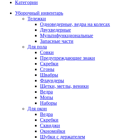
Категории
Уборочный инвентарь
Тележки
Одноведерные, ведра на колесах
Двухведерные
Мультифункциональные
Запасные части
Для пола
Совки
Предупреждающие знаки
Скребки
Сгоны
Швабры
Флаундеры
Щетки, метлы, веники
Ведра
Мопы
Наборы
Для окон
Ведра
Скребки
Сквиджи
Окномойки
Шубки с держателем