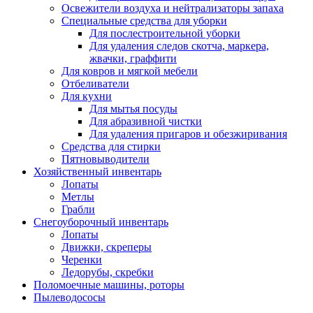
Освежители воздуха и нейтрализаторы запаха
Специальные средства для уборки
Для послестроительной уборки
Для удаления следов скотча, маркера,
жвачки, граффити
Для ковров и мягкой мебели
Отбеливатели
Для кухни
Для мытья посуды
Для абразивной чистки
Для удаления пригаров и обезжиривания
Средства для стирки
Пятновыводители
Хозяйственный инвентарь
Лопаты
Метлы
Грабли
Снегоуборочный инвентарь
Лопаты
Движки, скреперы
Черенки
Ледорубы, скребки
Поломоечные машины, роторы
Пылеводососы