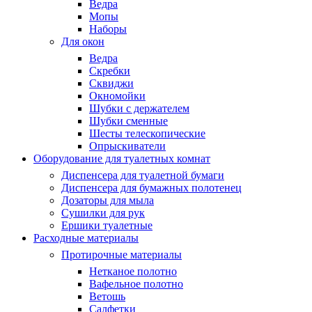
Ведра
Мопы
Наборы
Для окон
Ведра
Скребки
Сквиджи
Окномойки
Шубки с держателем
Шубки сменные
Шесты телескопические
Опрыскиватели
Оборудование для туалетных комнат
Диспенсера для туалетной бумаги
Диспенсера для бумажных полотенец
Дозаторы для мыла
Сушилки для рук
Ершики туалетные
Расходные материалы
Протирочные материалы
Нетканое полотно
Вафельное полотно
Ветошь
Салфетки