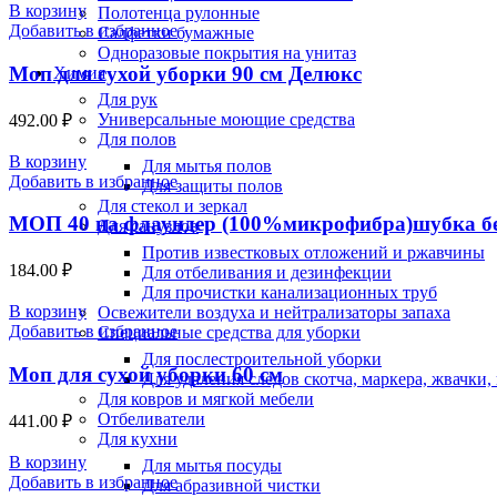
В корзину
Полотенца рулонные
Добавить в избранное
Салфетки бумажные
Одноразовые покрытия на унитаз
Моп для сухой уборки 90 см Делюкс
Химия
Для рук
Универсальные моющие средства
492.00
₽
Для полов
В корзину
Для мытья полов
Добавить в избранное
Для защиты полов
Для стекол и зеркал
МОП 40 на флаундер (100%микрофибра)шубка б
Для санузлов
Против известковых отложений и ржавчины
184.00
₽
Для отбеливания и дезинфекции
Для прочистки канализационных труб
В корзину
Освежители воздуха и нейтрализаторы запаха
Добавить в избранное
Специальные средства для уборки
Для послестроительной уборки
Моп для сухой уборки 60 см
Для удаления следов скотча, маркера, жвачки
Для ковров и мягкой мебели
Отбеливатели
441.00
₽
Для кухни
В корзину
Для мытья посуды
Добавить в избранное
Для абразивной чистки