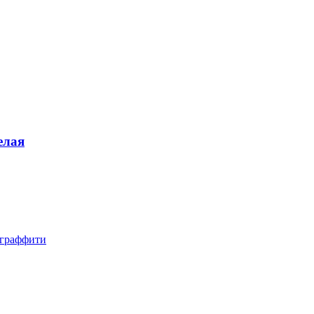
елая
, граффити