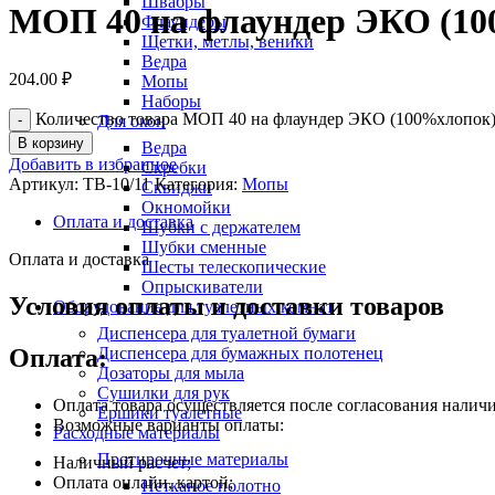
Швабры
МОП 40 на флаундер ЭКО (10
Флаундеры
Щетки, метлы, веники
Ведра
204.00
₽
Мопы
Наборы
Количество товара МОП 40 на флаундер ЭКО (100%хлопок
Для окон
В корзину
Ведра
Добавить в избранное
Скребки
Артикул:
ТВ-10/11
Категория:
Мопы
Сквиджи
Окномойки
Оплата и доставка
Шубки с держателем
Шубки сменные
Оплата и доставка
Шесты телескопические
Опрыскиватели
Условия оплаты и доставки товаров
Оборудование для туалетных комнат
Диспенсера для туалетной бумаги
Оплата:
Диспенсера для бумажных полотенец
Дозаторы для мыла
Сушилки для рук
Оплата товара осуществляется после согласования наличи
Ершики туалетные
Возможные варианты оплаты:
Расходные материалы
Протирочные материалы
Наличный расчет;
Оплата онлайн, картой;
Нетканое полотно