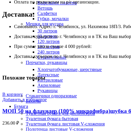
Оплата по реквизитам на р/с организации.
Вафельное полотно
Ветошь
Доставка:
Салфетки
Губки, мочалки
Мешки для мусора
Самовывоз. Адрес: г. Челябинск, ул. Нахимова 18П/3. Рабо
30 литров
60 литров
Доставка курьером по г. Челябинску и в ТК на Ваш выбор 
120 литров
При сумме заказа свыше 4 000 рублей:
180 литров
240 литров
Доставка курьером по г. Челябинску и в ТК на Ваш выбор
Строительные
Перчатки, рукавицы
Хлопчатобумажные, шерстяные
Латексные
Похожие товары
Нитриловые
Акриловые
Рукавицы
В корзину
Стаканчики одноразовые
Добавить в избранное
Бахилы
Бумага
МОП 50 на флаундер (100% микрофибра)шубка б
Туалетная бумага для диспенсеров
Туалетная бумага бытовая
236.00
₽
Туалетная бумага листовая V-сложения
Полотенца листовые V-сложения