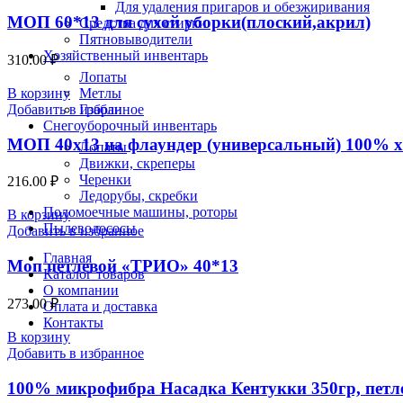
Для удаления пригаров и обезжиривания
МОП 60*13 для сухой уборки(плоский,акрил)
Средства для стирки
Пятновыводители
Хозяйственный инвентарь
310.00
₽
Лопаты
Метлы
В корзину
Грабли
Добавить в избранное
Снегоуборочный инвентарь
МОП 40х13 на флаундер (универсальный) 100% 
Лопаты
Движки, скреперы
Черенки
216.00
₽
Ледорубы, скребки
Поломоечные машины, роторы
В корзину
Пылеводососы
Добавить в избранное
Главная
Моп петлевой «ТРИО» 40*13
Каталог товаров
О компании
273.00
₽
Оплата и доставка
Контакты
В корзину
Добавить в избранное
100% микрофибра Насадка Кентукки 350гр, петл