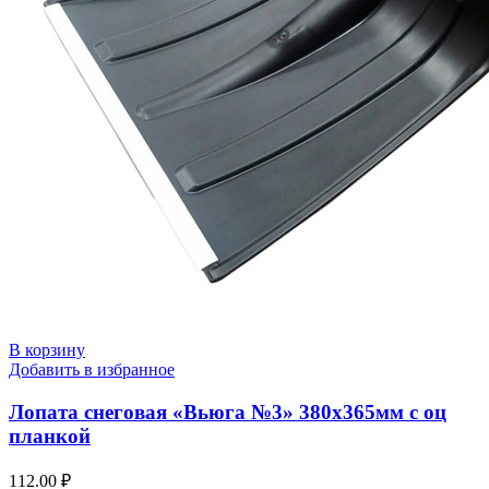
В корзину
Добавить в избранное
Лопата снеговая «Вьюга №3» 380х365мм с оц
планкой
112.00
₽