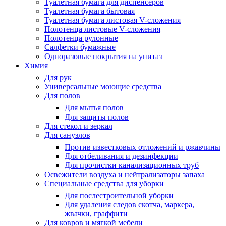
Туалетная бумага для диспенсеров
Туалетная бумага бытовая
Туалетная бумага листовая V-сложения
Полотенца листовые V-сложения
Полотенца рулонные
Салфетки бумажные
Одноразовые покрытия на унитаз
Химия
Для рук
Универсальные моющие средства
Для полов
Для мытья полов
Для защиты полов
Для стекол и зеркал
Для санузлов
Против известковых отложений и ржавчины
Для отбеливания и дезинфекции
Для прочистки канализационных труб
Освежители воздуха и нейтрализаторы запаха
Специальные средства для уборки
Для послестроительной уборки
Для удаления следов скотча, маркера,
жвачки, граффити
Для ковров и мягкой мебели