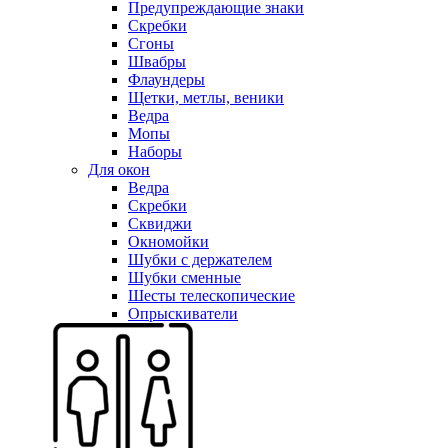
Предупреждающие знаки
Скребки
Сгоны
Швабры
Флаундеры
Щетки, метлы, веники
Ведра
Мопы
Наборы
Для окон
Ведра
Скребки
Сквиджи
Окномойки
Шубки с держателем
Шубки сменные
Шесты телескопические
Опрыскиватели