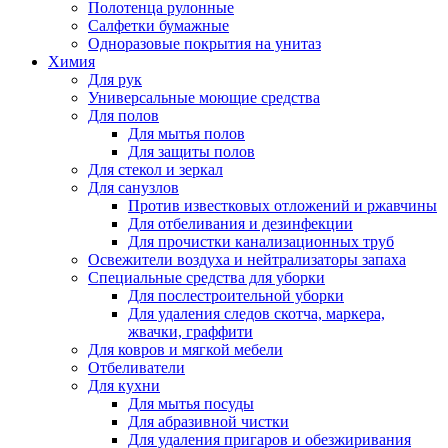
Полотенца рулонные
Салфетки бумажные
Одноразовые покрытия на унитаз
Химия
Для рук
Универсальные моющие средства
Для полов
Для мытья полов
Для защиты полов
Для стекол и зеркал
Для санузлов
Против известковых отложений и ржавчины
Для отбеливания и дезинфекции
Для прочистки канализационных труб
Освежители воздуха и нейтрализаторы запаха
Специальные средства для уборки
Для послестроительной уборки
Для удаления следов скотча, маркера,
жвачки, граффити
Для ковров и мягкой мебели
Отбеливатели
Для кухни
Для мытья посуды
Для абразивной чистки
Для удаления пригаров и обезжиривания