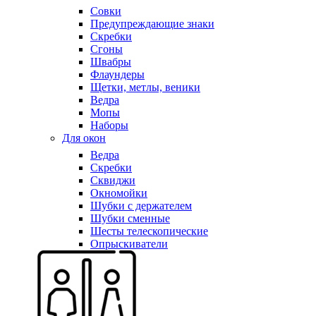
Совки
Предупреждающие знаки
Скребки
Сгоны
Швабры
Флаундеры
Щетки, метлы, веники
Ведра
Мопы
Наборы
Для окон
Ведра
Скребки
Сквиджи
Окномойки
Шубки с держателем
Шубки сменные
Шесты телескопические
Опрыскиватели