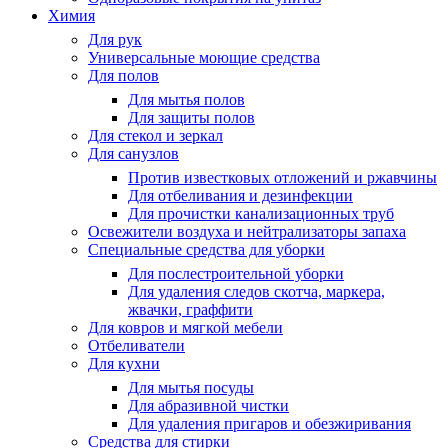
Химия
Для рук
Универсальные моющие средства
Для полов
Для мытья полов
Для защиты полов
Для стекол и зеркал
Для санузлов
Против известковых отложений и ржавчины
Для отбеливания и дезинфекции
Для прочистки канализационных труб
Освежители воздуха и нейтрализаторы запаха
Специальные средства для уборки
Для послестроительной уборки
Для удаления следов скотча, маркера,
жвачки, граффити
Для ковров и мягкой мебели
Отбеливатели
Для кухни
Для мытья посуды
Для абразивной чистки
Для удаления пригаров и обезжиривания
Средства для стирки