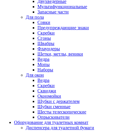
Двухведерные
Мультифункциональные
Запасные части
Для пола
Совки
Предупреждающие знаки
Скребки
Сгоны
Швабры
Флаундеры
Щетки, метлы, веники
Ведра
Мопы
Наборы
Для окон
Ведра
Скребки
Сквиджи
Окномойки
Шубки с держателем
Шубки сменные
Шесты телескопические
Опрыскиватели
Оборудование для туалетных комнат
Диспенсера для туалетной бумаги