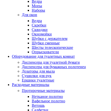
Ведра
Мопы
Наборы
Для окон
Ведра
Скребки
Сквиджи
Окномойки
Шубки с держателем
Шубки сменные
Шесты телескопические
Опрыскиватели
Оборудование для туалетных комнат
Диспенсера для туалетной бумаги
Диспенсера для бумажных полотенец
Дозаторы для мыла
Сушилки для рук
Ершики туалетные
Расходные материалы
Протирочные материалы
Нетканое полотно
Вафельное полотно
Ветошь
Салфетки