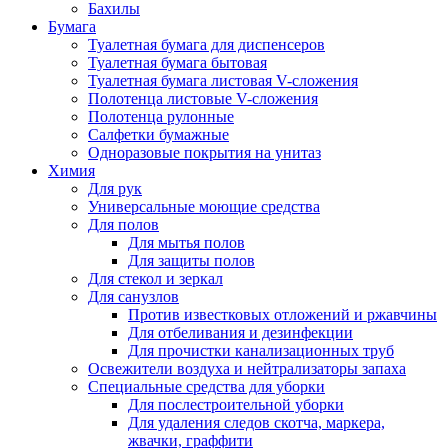
Бахилы
Бумага
Туалетная бумага для диспенсеров
Туалетная бумага бытовая
Туалетная бумага листовая V-сложения
Полотенца листовые V-сложения
Полотенца рулонные
Салфетки бумажные
Одноразовые покрытия на унитаз
Химия
Для рук
Универсальные моющие средства
Для полов
Для мытья полов
Для защиты полов
Для стекол и зеркал
Для санузлов
Против известковых отложений и ржавчины
Для отбеливания и дезинфекции
Для прочистки канализационных труб
Освежители воздуха и нейтрализаторы запаха
Специальные средства для уборки
Для послестроительной уборки
Для удаления следов скотча, маркера,
жвачки, граффити