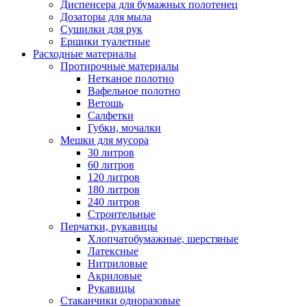
Диспенсера для бумажных полотенец
Дозаторы для мыла
Сушилки для рук
Ершики туалетные
Расходные материалы
Протирочные материалы
Нетканое полотно
Вафельное полотно
Ветошь
Салфетки
Губки, мочалки
Мешки для мусора
30 литров
60 литров
120 литров
180 литров
240 литров
Строительные
Перчатки, рукавицы
Хлопчатобумажные, шерстяные
Латексные
Нитриловые
Акриловые
Рукавицы
Стаканчики одноразовые