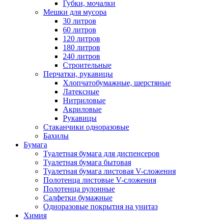
Губки, мочалки
Мешки для мусора
30 литров
60 литров
120 литров
180 литров
240 литров
Строительные
Перчатки, рукавицы
Хлопчатобумажные, шерстяные
Латексные
Нитриловые
Акриловые
Рукавицы
Стаканчики одноразовые
Бахилы
Бумага
Туалетная бумага для диспенсеров
Туалетная бумага бытовая
Туалетная бумага листовая V-сложения
Полотенца листовые V-сложения
Полотенца рулонные
Салфетки бумажные
Одноразовые покрытия на унитаз
Химия