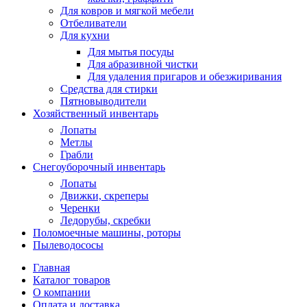
Для ковров и мягкой мебели
Отбеливатели
Для кухни
Для мытья посуды
Для абразивной чистки
Для удаления пригаров и обезжиривания
Средства для стирки
Пятновыводители
Хозяйственный инвентарь
Лопаты
Метлы
Грабли
Снегоуборочный инвентарь
Лопаты
Движки, скреперы
Черенки
Ледорубы, скребки
Поломоечные машины, роторы
Пылеводососы
Главная
Каталог товаров
О компании
Оплата и доставка