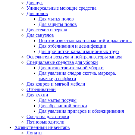
Для рук
Универсальные моющие средства
Для полов
Для мытья полов
Для защиты полов
Для стекол и зеркал
Для санузлов
Против известковых отложений и ржавчины
Для отбеливания и дезинфекции
Для прочистки канализационных труб
Освежители воздуха и нейтрализаторы запаха
Специальные средства для уборки
Для послестроительной уборки
Для удаления следов скотча, маркера,
жвачки, граффити
Для ковров и мягкой мебели
Отбеливатели
Для кухни
Для мытья посуды
Для абразивной чистки
Для удаления пригаров и обезжиривания
Средства для стирки
Пятновыводители
Хозяйственный инвентарь
Лопаты