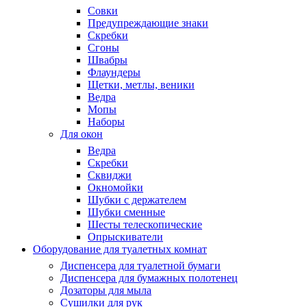
Совки
Предупреждающие знаки
Скребки
Сгоны
Швабры
Флаундеры
Щетки, метлы, веники
Ведра
Мопы
Наборы
Для окон
Ведра
Скребки
Сквиджи
Окномойки
Шубки с держателем
Шубки сменные
Шесты телескопические
Опрыскиватели
Оборудование для туалетных комнат
Диспенсера для туалетной бумаги
Диспенсера для бумажных полотенец
Дозаторы для мыла
Сушилки для рук