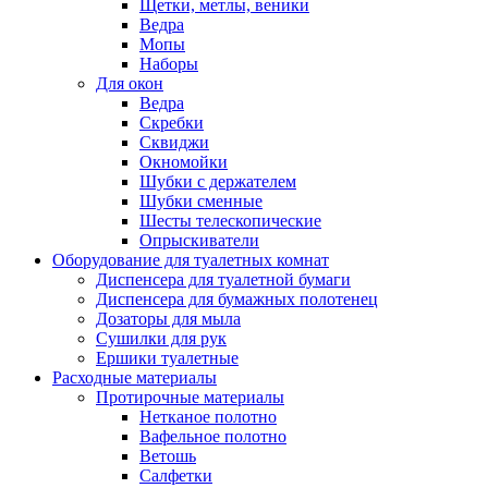
Щетки, метлы, веники
Ведра
Мопы
Наборы
Для окон
Ведра
Скребки
Сквиджи
Окномойки
Шубки с держателем
Шубки сменные
Шесты телескопические
Опрыскиватели
Оборудование для туалетных комнат
Диспенсера для туалетной бумаги
Диспенсера для бумажных полотенец
Дозаторы для мыла
Сушилки для рук
Ершики туалетные
Расходные материалы
Протирочные материалы
Нетканое полотно
Вафельное полотно
Ветошь
Салфетки