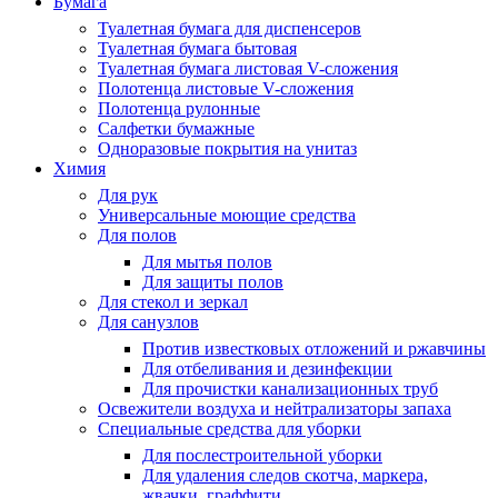
Бумага
Туалетная бумага для диспенсеров
Туалетная бумага бытовая
Туалетная бумага листовая V-сложения
Полотенца листовые V-сложения
Полотенца рулонные
Салфетки бумажные
Одноразовые покрытия на унитаз
Химия
Для рук
Универсальные моющие средства
Для полов
Для мытья полов
Для защиты полов
Для стекол и зеркал
Для санузлов
Против известковых отложений и ржавчины
Для отбеливания и дезинфекции
Для прочистки канализационных труб
Освежители воздуха и нейтрализаторы запаха
Специальные средства для уборки
Для послестроительной уборки
Для удаления следов скотча, маркера,
жвачки, граффити