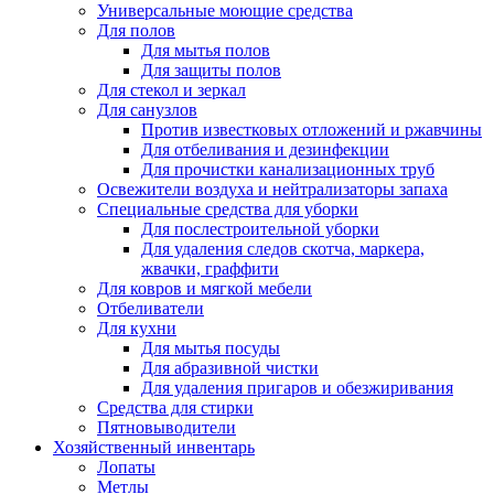
Универсальные моющие средства
Для полов
Для мытья полов
Для защиты полов
Для стекол и зеркал
Для санузлов
Против известковых отложений и ржавчины
Для отбеливания и дезинфекции
Для прочистки канализационных труб
Освежители воздуха и нейтрализаторы запаха
Специальные средства для уборки
Для послестроительной уборки
Для удаления следов скотча, маркера,
жвачки, граффити
Для ковров и мягкой мебели
Отбеливатели
Для кухни
Для мытья посуды
Для абразивной чистки
Для удаления пригаров и обезжиривания
Средства для стирки
Пятновыводители
Хозяйственный инвентарь
Лопаты
Метлы