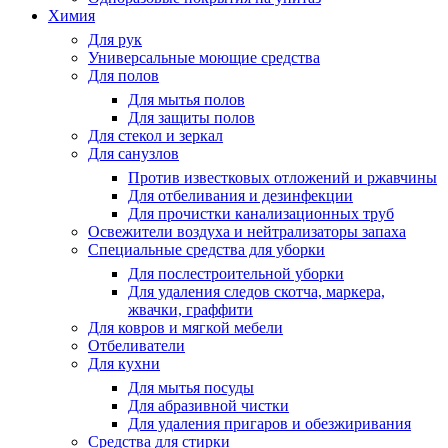
Химия
Для рук
Универсальные моющие средства
Для полов
Для мытья полов
Для защиты полов
Для стекол и зеркал
Для санузлов
Против известковых отложений и ржавчины
Для отбеливания и дезинфекции
Для прочистки канализационных труб
Освежители воздуха и нейтрализаторы запаха
Специальные средства для уборки
Для послестроительной уборки
Для удаления следов скотча, маркера,
жвачки, граффити
Для ковров и мягкой мебели
Отбеливатели
Для кухни
Для мытья посуды
Для абразивной чистки
Для удаления пригаров и обезжиривания
Средства для стирки