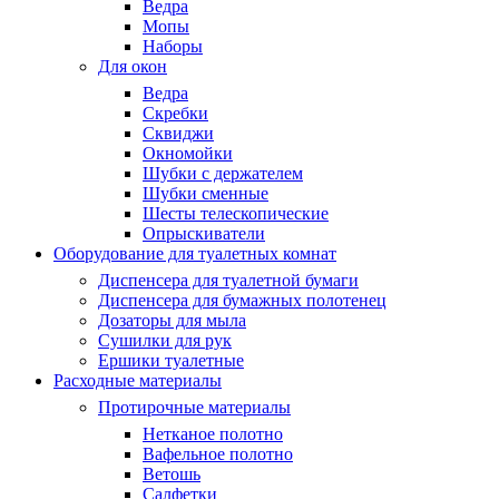
Ведра
Мопы
Наборы
Для окон
Ведра
Скребки
Сквиджи
Окномойки
Шубки с держателем
Шубки сменные
Шесты телескопические
Опрыскиватели
Оборудование для туалетных комнат
Диспенсера для туалетной бумаги
Диспенсера для бумажных полотенец
Дозаторы для мыла
Сушилки для рук
Ершики туалетные
Расходные материалы
Протирочные материалы
Нетканое полотно
Вафельное полотно
Ветошь
Салфетки