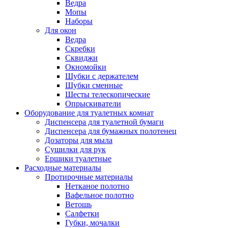
Ведра
Мопы
Наборы
Для окон
Ведра
Скребки
Сквиджи
Окномойки
Шубки с держателем
Шубки сменные
Шесты телескопические
Опрыскиватели
Оборудование для туалетных комнат
Диспенсера для туалетной бумаги
Диспенсера для бумажных полотенец
Дозаторы для мыла
Сушилки для рук
Ершики туалетные
Расходные материалы
Протирочные материалы
Нетканое полотно
Вафельное полотно
Ветошь
Салфетки
Губки, мочалки