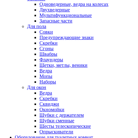
Одноведерные, ведра на колесах
Двухведерные
Мультифункциональные
Запасные части
Для пола
Совки
Предупреждающие знаки
Скребки
Сгоны
Швабры
Флаундеры
Щетки, метлы, веники
Ведра
Мопы
Наборы
Для окон
Ведра
Скребки
Сквиджи
Окномойки
Шубки с держателем
Шубки сменные
Шесты телескопические
Опрыскиватели
Оборудование для туалетных комнат