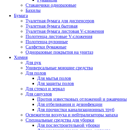
Стаканчики одноразовые
Бахилы
Бумага
Туалетная бумага для диспенсеров
Туалетная бумага бытовая
Туалетная бумага листовая V-сложения
Полотенца листовые V-сложения
Полотенца рулонные
Салфетки бумажные
Одноразовые покрытия на унитаз
Химия
Для рук
Универсальные моющие средства
Для полов
Для мытья полов
Для защиты полов
Для стекол и зеркал
Для санузлов
Против известковых отложений и ржавчины
Для отбеливания и дезинфекции
Для прочистки канализационных труб
Освежители воздуха и нейтрализаторы запаха
Специальные средства для уборки
Для послестроительной уборки