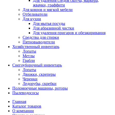
Для удаления следов скотча, маркера,
жвачки, граффити
Для ковров и мягкой мебели
Отбеливатели
Для кухни
Для мытья посуды
Для абразивной чистки
Для удаления пригаров и обезжиривания
Средства для стирки
Пятновыводители
Хозяйственный инвентарь
Лопаты
Метлы
Грабли
Снегоуборочный инвентарь
Лопаты
Движки, скреперы
Черенки
Ледорубы, скребки
Поломоечные машины, роторы
Пылеводососы
Главная
Каталог товаров
О компании