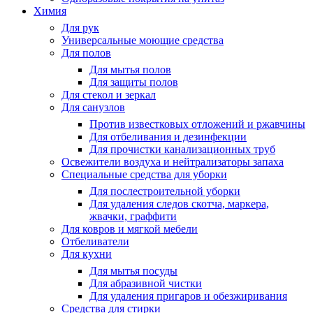
Химия
Для рук
Универсальные моющие средства
Для полов
Для мытья полов
Для защиты полов
Для стекол и зеркал
Для санузлов
Против известковых отложений и ржавчины
Для отбеливания и дезинфекции
Для прочистки канализационных труб
Освежители воздуха и нейтрализаторы запаха
Специальные средства для уборки
Для послестроительной уборки
Для удаления следов скотча, маркера,
жвачки, граффити
Для ковров и мягкой мебели
Отбеливатели
Для кухни
Для мытья посуды
Для абразивной чистки
Для удаления пригаров и обезжиривания
Средства для стирки