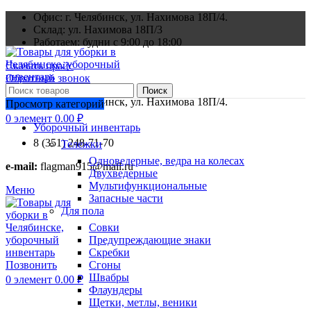
Офис: г. Челябинск, ул. Нахимова 18П/4.
Склад: ул. Нахимова 18П/3
Работаем: будни с 9:00 до 18:00
Скачать прайс
Обратный звонок
Поиск
Офис: г. Челябинск, ул. Нахимова 18П/4.
0
Просмотр категорий
Избранное
0
элемент
0.00
₽
Уборочный инвентарь
8 (351) 248-71-70
Тележки
Одноведерные, ведра на колесах
e-mail:
flagman915@mail.ru
Двухведерные
Мультифункциональные
Меню
Запасные части
Для пола
Совки
Предупреждающие знаки
Скребки
Позвонить
Сгоны
Швабры
0
элемент
0.00
₽
Флаундеры
Щетки, метлы, веники