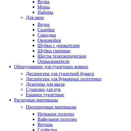
Ведра
Мопы
Наборы
Для окон
Ведра
Скребки
Сквиджи
Окномойки
Шубки с держателем
Шубки сменные
Шесты телескопические
Опрыскиватели
Оборудование для туалетных комнат
Диспенсера для туалетной бумаги
Диспенсера для бумажных полотенец
Дозаторы для мыла
Сушилки для рук
Ершики туалетные
Расходные материалы
Протирочные материалы
Нетканое полотно
Вафельное полотно
Ветошь
Салфетки